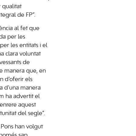
 qualitat
tegral de FP”.
ència al fet que
ada per les
er les entitats i el
a clara voluntat
 vessants de
de manera que, en
n d’oferir els
ema d’una manera
om ha advertit el
a enrere aquest
unitat del segle”.
 Pons han volgut
 “només sap