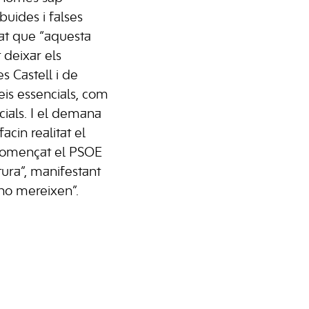
uides i falses
at que “aquesta
 deixar els
s Castell i de
is essencials, com
ocials. I el demana
acin realitat el
 començat el PSOE
tura”, manifestant
’ho mereixen”.