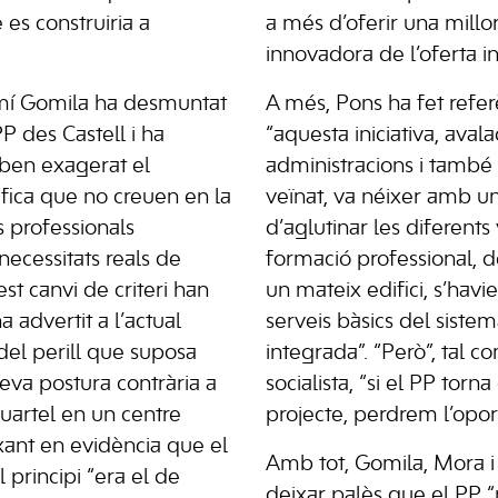
 es construiria a
a més d’oferir una millor
innovadora de l’oferta in
mí Gomila ha desmuntat
A més, Pons ha fet refer
P des Castell i ha
“aquesta iniciativa, aval
oben exagerat el
administracions i també p
ifica que no creuen en la
veïnat, va néixer amb un
s professionals
d’aglutinar les diferents
 necessitats reals de
formació professional, 
t canvi de criteri han
un mateix edifici, s’havie
ha advertit a l’actual
serveis bàsics del sist
del perill que suposa
integrada”. “Però”, tal c
seva postura contrària a
socialista, “si el PP torn
quartel en un centre
projecte, perdrem l’oport
ixant en evidència que el
Amb tot, Gomila, Mora i
 principi “era el de
deixar palès que el PP