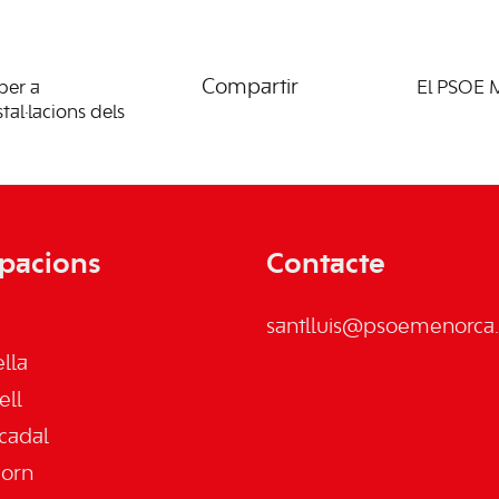
Compartir
per a
El PSOE M
tal·lacions dels
pacions
Contacte
santlluis@psoemenorca.
lla
ell
cadal
jorn