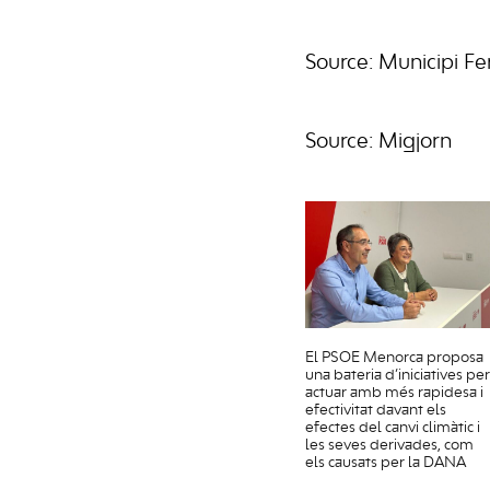
Source: Municipi Fe
Source: Migjorn
El PSOE Menorca proposa
una bateria d’iniciatives per
actuar amb més rapidesa i
efectivitat davant els
efectes del canvi climàtic i
les seves derivades, com
els causats per la DANA