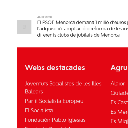
ANTERIOR
El PSOE Menorca demana 1 milió d’euros 
l’adquisició, ampliació o reforma de les ins
diferents clubs de jubilats de Menorca
Webs destacades
Agru
Joventuts Socialistes de les Illes
Alaior
Balears
Ciutade
Partit Socialista Europeu
Es Cast
El Socialista
Es Mer
Fundación Pablo Iglesias
Es Mig