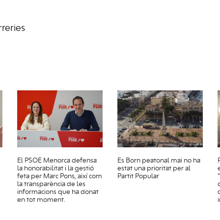
rreries
El PSOE Menorca defensa
Es Born peatonal mai no ha
la honorabilitat i la gestió
estat una prioritat per al
feta per Marc Pons, així com
Partit Popular
la transparència de les
informacions que ha donat
en tot moment.