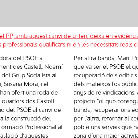
el PP, amb aquest canvi de criteri, deixa en evidènci
 professionals qualificats ni en les necessitats reals
idora del PSOE a
Per altra banda, Marc P
tament des Castell, Noemí
que va ser el PSOE el qu
del Grup Socialista al
recuperació dels edificis
 Susana Mora, i el
dels mateixos fos públi
 han ofert una roda de
anys de reivindicacions
quarters des Castell
projecte “el que conseg
ig del PSOE al canvi de
banda, recuperar uns edi
 a la construcció del
per l’altra, retornar al c
Formació Professional al
poble uns serveis que h
tal·lació d’aquestes
zona d’una major activita