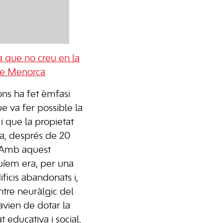
a que no creu en la
 de Menorca
ons ha fet èmfasi
e va fer possible la
 i que la propietat
ca, després de 20
. Amb aquest
uíem era, per una
ficis abandonats i,
entre neuràlgic del
avien de dotar la
t educativa i social,