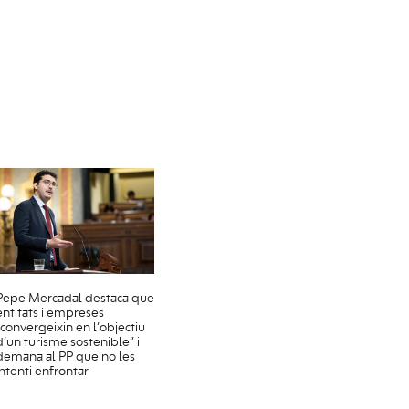
Pepe Mercadal destaca que
entitats i empreses
“convergeixin en l’objectiu
d’un turisme sostenible” i
demana al PP que no les
intenti enfrontar