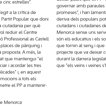
 cinc estrelles”.
governar amb paraules b
git a la crítica de
promeses”, i han lament
l Partit Popular que doni
deriva dels populars pot
 la ciutadania per què
ciutadans i ciutadanes de
vol reduir el Centre
Menorca sense uns serve
ó Professional as Castell
són els educatius i els s
places de pàrquing i
que tornin al seny i que f
a proposta. A més, la
projecte que va deixar
nat que mantengui “el
durant la darrera legisla
iar i acordar les tres
que “els veïns i veïnes s
licades” i, en aquest
 mocions a tots els
metre el PP a mantenir-
de Menorca