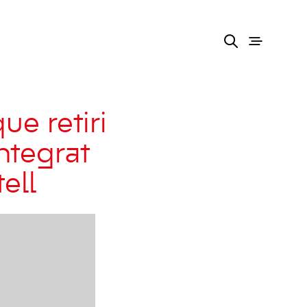
ue retiri
ntegrat
ell