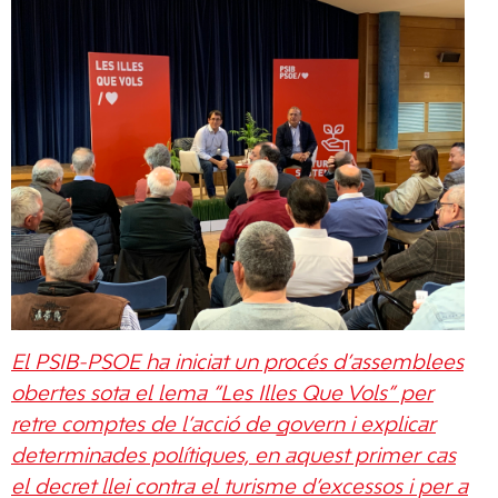
El PSIB-PSOE ha iniciat un procés d’assemblees
obertes sota el lema “Les Illes Que Vols” per
retre comptes de l’acció de govern i explicar
determinades polítiques, en aquest primer cas
el decret llei contra el turisme d’excessos i per a