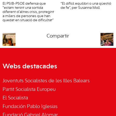
El PSIB-PSOE defensa que
“El difícil equilibri o una qüestió
“estam tenint una sortida
de fe”, per Susanna Moll
diferent d’altres crisis, protegint
a milers de persones que han
quedat en situació de dificultat”
Compartir
Webs destacades
Joventuts Socialistes de les Illes Balears
Partit Socialista Europeu
El Socialista
Fundación Pablo Iglesias
Fundació Gabriel Alomar