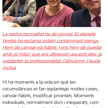
La nostra normalitat ha de canviar. El planeta
també ho reclama: estam contaminant menys.
Hem de canviar els hàbits. I ens hem de quedar
amb el millor que ens ofereixen aquests dies: la
solidaritat, la professionalitat, l’altruisme, l’ajuda
mútua
Hi ha moments a la vida en què les
circumstàncies et fan replantejar moltes coses,
canviar hàbits, modificar prioritats. Moments
individuals, normalment durs i inesperats, com