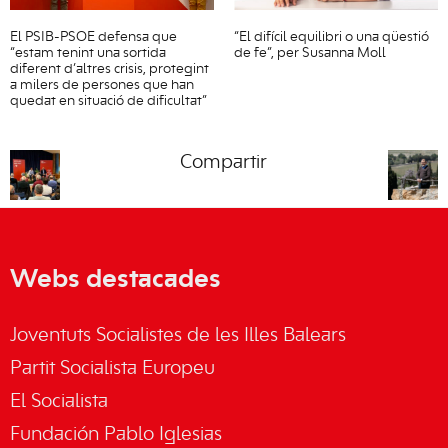
El PSIB-PSOE defensa que
“El difícil equilibri o una qüestió
“estam tenint una sortida
de fe”, per Susanna Moll
diferent d’altres crisis, protegint
a milers de persones que han
quedat en situació de dificultat”
Compartir
Webs destacades
Joventuts Socialistes de les Illes Balears
Partit Socialista Europeu
El Socialista
Fundación Pablo Iglesias