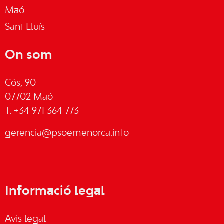
Maó
Sant Lluís
On som
Cós, 90
07702 Maó
T: +34 971 364 773
gerencia@psoemenorca.info
Informació legal
Avis legal