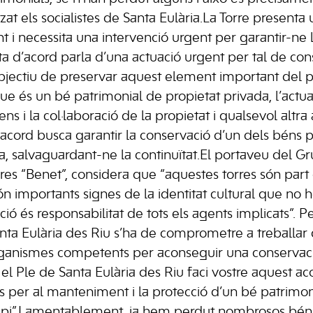
tzat els socialistes de Santa Eulària.La Torre presenta
t i necessita una intervenció urgent per garantir-ne l
a d’acord parla d’una actuació urgent per tal de conse
bjectiu de preservar aquest element important del p
ue és un bé patrimonial de propietat privada, l’actua
s i la col·laboració de la propietat i qualsevol altra
cord busca garantir la conservació d’un dels béns 
na, salvaguardant-ne la continuïtat.El portaveu del G
orres “Benet”, considera que “aquestes torres són par
són importants signes de la identitat cultural que no
ió és responsabilitat de tots els agents implicats”. Pe
anta Eulària des Riu s’ha de comprometre a treball
 organismes competents per aconseguir una conserva
l Ple de Santa Eulària des Riu faci vostre aquest aco
 per al manteniment i la protecció d’un bé patrimon
ipi”.Lamentablement, ja hem perdut nombrosos béns d