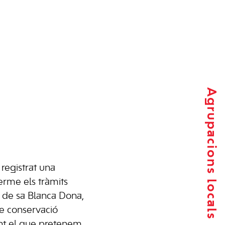
Agrupacions locals
 registrat una
erme els tràmits
re de sa Blanca Dona,
de conservació
ent el que pretenem