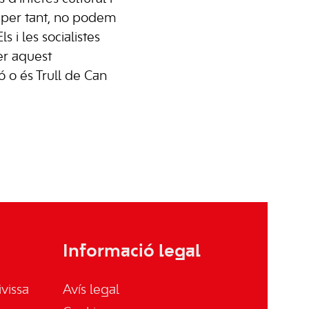
, per tant, no podem
 i les socialistes
er aquest
ó o és Trull de Can
Informació legal
vissa
Avís legal