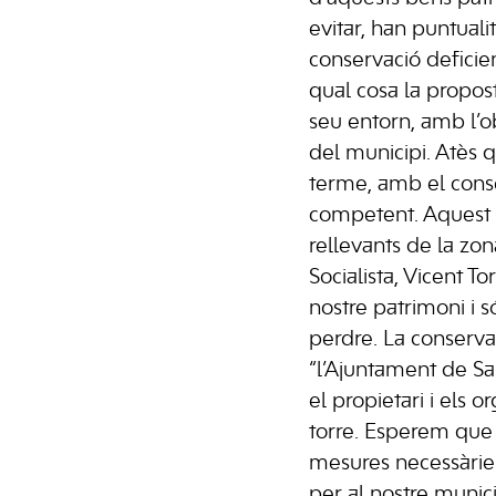
evitar, han puntuali
conservació deficien
qual cosa la propost
seu entorn, amb l’o
del municipi. Atès q
terme, amb el consen
competent. Aquest a
rellevants de la zo
Socialista, Vicent T
nostre patrimoni i 
perdre. La conservac
“l’Ajuntament de S
el propietari i els
torre. Esperem que e
mesures necessàries
per al nostre munic