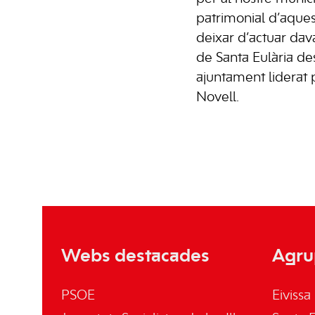
patrimonial d’aques
deixar d’actuar dava
de Santa Eulària de
ajuntament liderat 
Novell.
Webs destacades
Agru
PSOE
Eivissa