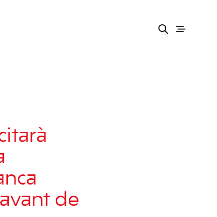
citarà
a
anca
davant de