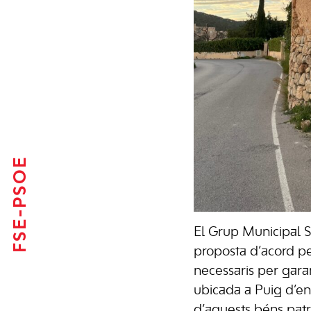
FSE-PSOE
El Grup Municipal S
proposta d’acord per
necessaris per garan
ubicada a Puig d’en
d’aquests béns patr