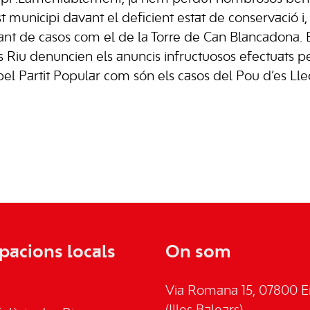
t municipi davant el deficient estat de conservació i
nt de casos com el de la Torre de Can Blancadona. Els
s Riu denuncien els anuncis infructuosos efectuats p
pel Partit Popular com són els casos del Pou d’es Lle
pacions locals
On som
Via Romana 15, 07800 Ei