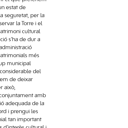
 un estat de
a seguretat, per la
rvar la Torre i el
atrimoni cultural
ció s’ha de dur a
 administració
patrimonials més
rup municipal
t considerable del
 hem de deixar
r això,
ar conjuntament amb
ció adequada de la
rd i prengui les
ial tan important
’interès cultural i