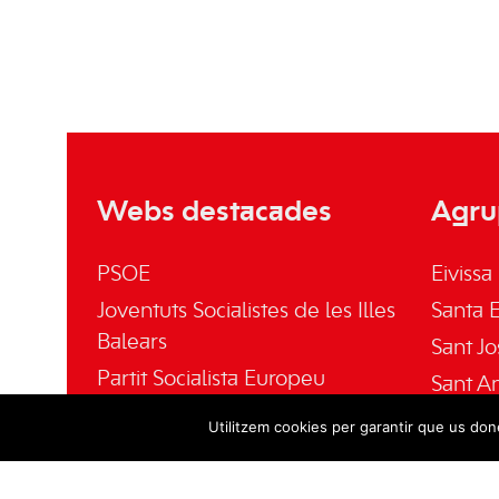
Webs destacades
Agru
PSOE
Eivissa
Joventuts Socialistes de les Illes
Santa E
Balears
Sant Jo
Partit Socialista Europeu
Sant A
El Socialista
Sant Jo
Utilitzem cookies per garantir que us done
Fundación Pablo Iglesias
Fundació Gabriel Alomar