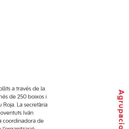
llits a través de la
Agrupacions locals
més de 250 boixos i
 Roja. La secretària
oventuts Iván
 la coordinadora de