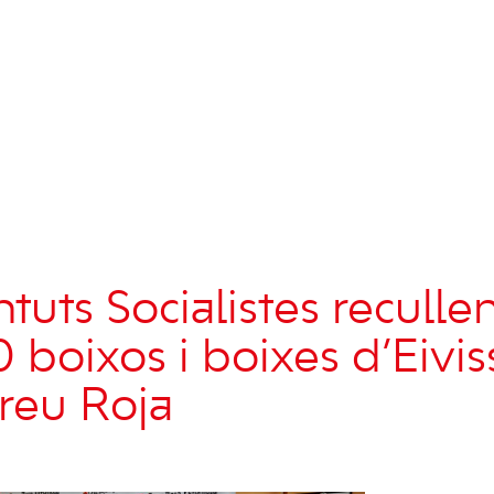
tuts Socialistes reculle
0 boixos i boixes d’Eivi
Creu Roja