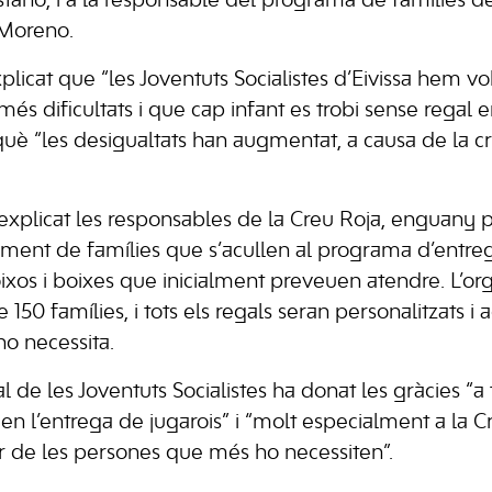
taño, i a la responsable del programa de famílies de
 Moreno.
licat que “les Joventuts Socialistes d’Eivissa hem vo
és dificultats i que cap infant es trobi sense regal e
 “les desigualtats han augmentat, a causa de la cri
explicat les responsables de la Creu Roja, enguany 
ent de famílies que s’acullen al programa d’entreg
ixos i boixes que inicialment preveuen atendre. L’org
50 famílies, i tots els regals seran personalitzats i 
ho necessita.
l de les Joventuts Socialistes ha donat les gràcies “a
en l’entrega de jugarois” i “molt especialment a la C
 de les persones que més ho necessiten”.