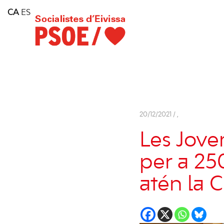
Home
CA
ES
Consell Insular d'Eivissa
Services
Contact
20/12/2021 /
,
Les Joven
per a 25
atén la 