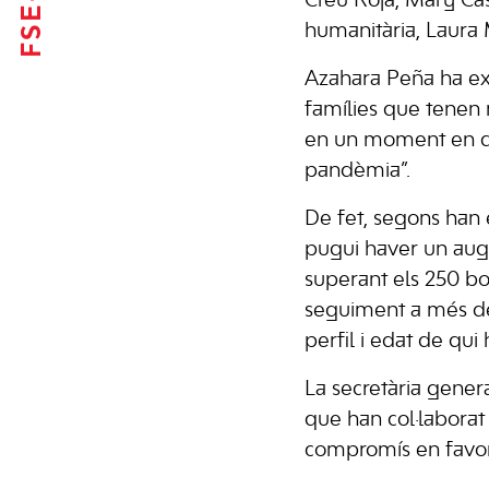
Creu Roja, Mary Cas
humanitària, Laura
Azahara Peña ha exp
famílies que tenen m
en un moment en què
pandèmia”.
De fet, segons han 
pugui haver un augm
superant els 250 bo
seguiment a més de 1
perfil i edat de qui 
La secretària genera
que han col·laborat 
compromís en favor