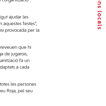
 l’organització
lgut ajudar les
n aquestes festes”,
si provocada per la
preveuen que hi
a de jugarois,
anització fa un
adaptats a cada
 totes les persones
reu Roja, pel seu