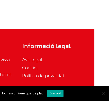
Informació legal
vissa
Avís legal
Cookies
hores i
Política de privacitat
t lloc, assumirem que us plau.
D'acord
sa.es