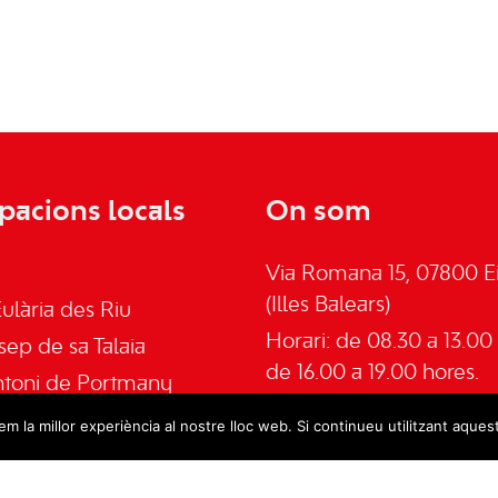
pacions locals
On som
Via Romana 15, 07800 Ei
(Illes Balears)
ulària des Riu
Horari: de 08.30 a 13.00 
sep de sa Talaia
de 16.00 a 19.00 hores.
ntoni de Portmany
Telèfon: 645555030
an de Labritja
m la millor experiència al nostre lloc web. Si continueu utilitzant aques
Email:
admin@psoeeivis