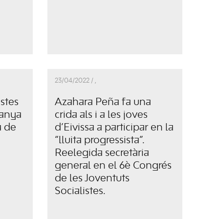
23/04/2022 /
,
istes
Azahara Peña fa una
panya
crida als i a les joves
a de
d’Eivissa a participar en la
“lluita progressista”.
Reelegida secretària
general en el 6è Congrés
de les Joventuts
Socialistes.