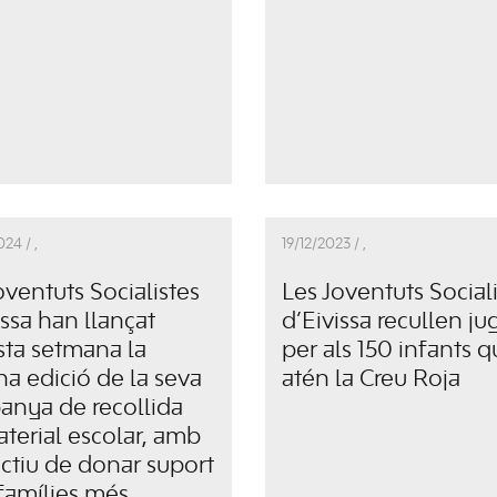
024 /
,
19/12/2023 /
,
oventuts Socialistes
Les Joventuts Social
issa
han llançat
d’Eivissa recullen ju
ta setmana la
per als 150 infants 
na edició de la seva
atén la Creu Roja
nya de recollida
terial escolar, amb
ectiu de donar suport
 famílies més