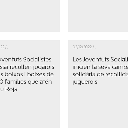
22 /
,
02/12/2022 /
,
oventuts Socialistes
Les Joventuts Social
issa recullen jugarois
inicien la seva cam
ls boixos i boixes de
solidària de recollid
50 famílies que atén
juguerois
eu Roja