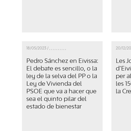
18/05/2023 /
,
,
,
,
,
,
,
,
,
,
20/12/20
Pedro Sánchez en Eivissa:
Les J
El debate es sencillo, o la
d’Eiv
ley de la selva del PP o la
per a
Ley de Vivienda del
les 1
PSOE que va a hacer que
la Cr
sea el quinto pilar del
estado de bienestar