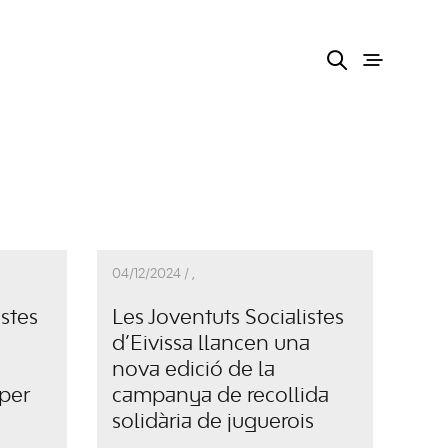
04/12/2024 /
,
istes
Les Joventuts Socialistes
d’Eivissa llancen una
nova edició de la
 per
campanya de recollida
solidària de juguerois