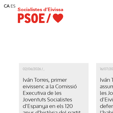
Home
CA
ES
Consell Insular d'Eivissa
Services
Contact
02/06/2026 /
,
16/07/20
Iván Torres, primer
Iván 
eivissenc a la Comissió
assum
Executiva de les
les J
Joventuts Socialistes
d’Eiv
d’Espanya en els 120
defen