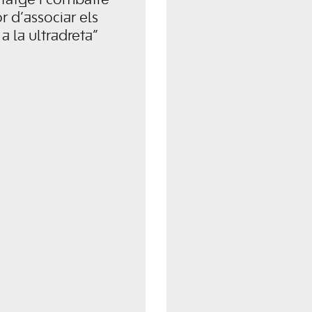
itatge i combatre
or d’associar els
 a la ultradreta”