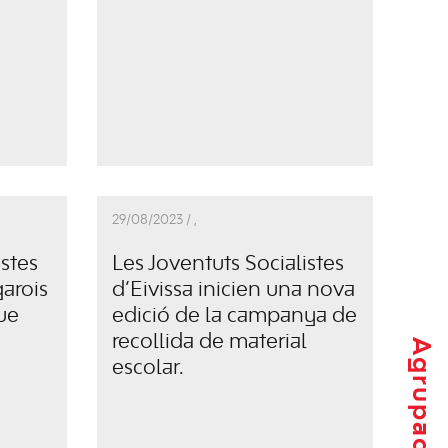
29/08/2023 /
,
istes
Les Joventuts Socialistes
garois
d’Eivissa inicien una nova
que
edició de la campanya de
recollida de material
escolar.