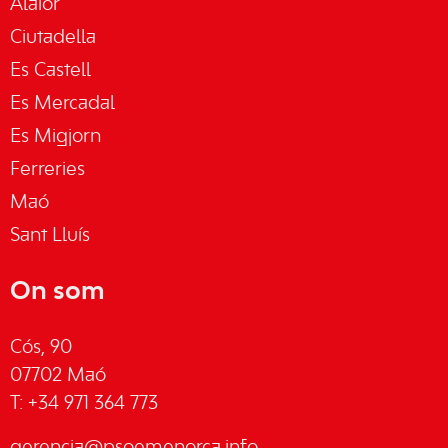
Alaior
Ciutadella
Es Castell
Es Mercadal
Es Migjorn
Ferreries
Maó
Sant Lluís
On som
Cós, 90
07702 Maó
T: +34 971 364 773