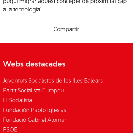
pugui migrar aquest concepte de proximitat cap
a la tecnologia’.
Compartir
Webs destacades
Joventuts Socialistes de les Illes Balears
Partit Socialista Europeu
El Socialista
Fundación Pablo Iglesias
Fundació Gabriel Alomar
PSOE