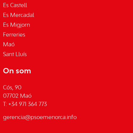
Es Castell
Es Mercadal
Es Migjorn
Ferreries
Maó
Sant Lluís
On som
Cós, 90
07702 Maó
T: +34 971 364 773
gerencia@psoemenorca.info