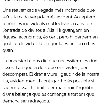
entre els eivissencs de la pitiüsa major.
Una realitat cada vegada més incòmode que
se’ns fa cada vegada més evident. Acceptem
renúncies individuals i col·lectives a canvi de
l’entrada de divises a l’illa. Hi guanyem en
riquesa econòmica, és cert, però hi perdem en
qualitat de vida. I la pregunta és fins on o fins
quan.
La honestedat ens diu que necessitem les dues
coses. La riquesa dels que ens visiten, per
descomptat. El dret a viure i gaudir de la nostra
illa, evidentment. I conjugar-ho és possible si
sabem posar-hi límits per mantenir l’equilibri
d’una balança que es comença a torcer i que
demana ser redreçada.