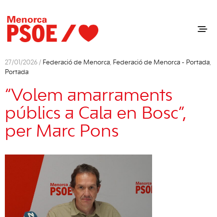
27/01/2026 /
Federació de Menorca
,
Federació de Menorca - Portada
,
Portada
“Volem amarraments
públics a Cala en Bosc”,
per Marc Pons