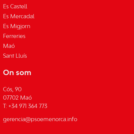
Es Castell
Es Mercadal
Es Migjorn
Ferreries
Maó
Sant Lluís
On som
Cós, 90
07702 Maó
T: +34 971 364 773
gerencia@psoemenorca.info