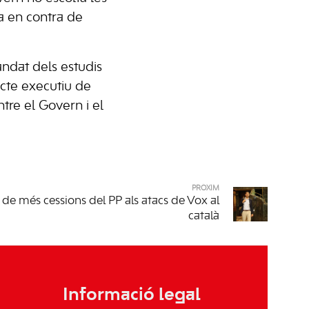
a en contra de
andat dels estudis
jecte executiu de
tre el Govern i el
PRÒXIM
 de més cessions del PP als atacs de Vox al
català
Informació legal