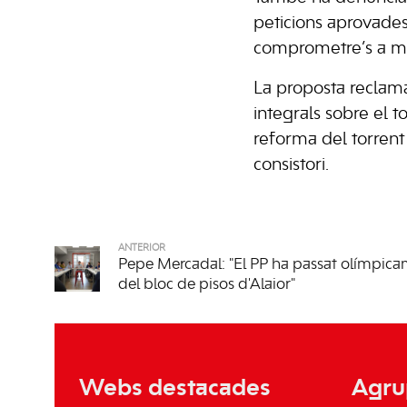
peticions aprovades
comprometre’s a man
La proposta reclama
integrals sobre el t
reforma del torrent
consistori.
ANTERIOR
Pepe Mercadal: "El PP ha passat olímpica
del bloc de pisos d'Alaior"
Webs destacades
Agru