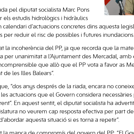
ada pel diputat socialista Marc Pons
ls estudis hidrològics i hidràulics
 calendari d’actuacions concretes dins aquesta legisl
 per reduir el risc de possibles i futures inundacions
ticat la incoherència del PP, ja que recorda que la mat
a per unanimitat a l’Ajuntament des Mercadal, amb e
incomprensible que allò que el PP vota a favor as M
 de les Illes Balears”.
ue, “dos anys després de la riada, encara no conei
 les actuacions que el Govern considera necessàries p
rent”. En aquest sentit, el diputat socialista ha advert
slatura no veurem cap resposta efectiva per part d
’abordar aquesta situació si es torna a repetir”.
 la manca de compromís del govern del PP: “El Gov