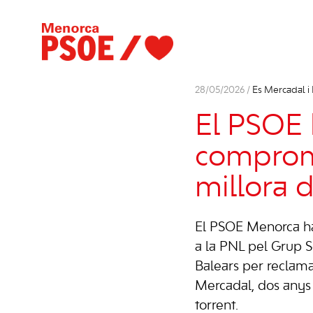
28/05/2026 /
Es Mercadal i 
El PSOE 
compromí
millora 
El PSOE Menorca ha
a la PNL pel Grup So
Balears per reclama
Mercadal, dos anys
torrent.