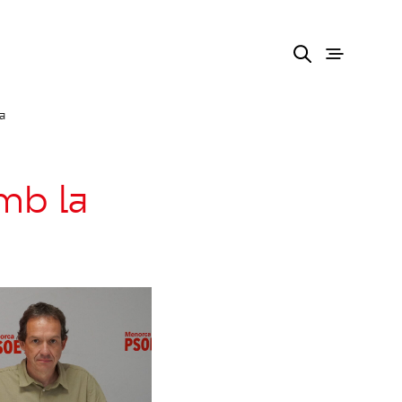
a
mb la