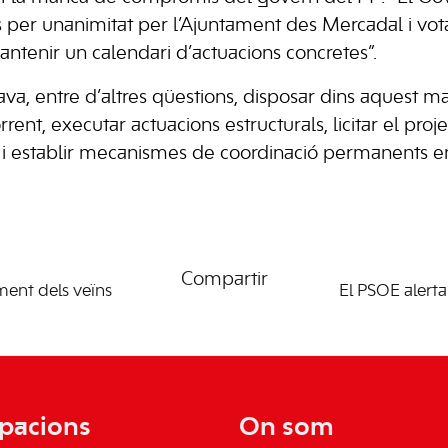
 per unanimitat per l’Ajuntament des Mercadal i vot
tenir un calendari d’actuacions concretes”.
va, entre d’altres qüestions, disposar dins aquest m
orrent, executar actuacions estructurals, licitar el pro
 i establir mecanismes de coordinació permanents en
Compartir
ment dels veïns
El PSOE alerta
pacions
On som