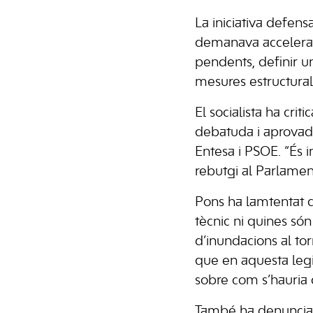
La iniciativa defens
demanava accelerar e
pendents, definir un
mesures estructurals
El socialista ha cri
debatuda i aprovad
Entesa i PSOE. “És 
rebutgi al Parlament
Pons ha lamtentat q
tècnic ni quines són
d’inundacions al tor
que en aquesta legi
sobre com s’hauria d
També ha denunciat