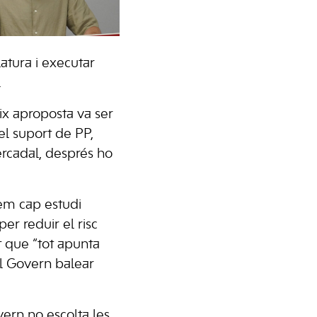
atura i executar
.
eix aproposta va ser
l suport de PP,
ercadal, després ho
xem cap estudi
er reduir el risc
it que “tot apunta
el Govern balear
ern no escolta les