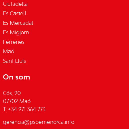
Ciutadella
Es Castell
Es Mercadal
Es Migjorn
Ferreries
Maó
Sant Lluís
On som
Cós, 90
07702 Maó
T: +34 971 364 773
gerencia@psoemenorca.info