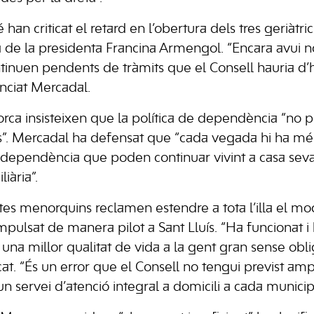
 han criticat el retard en l’obertura dels tres geriàtric
ra de la presidenta Francina Armengol. “Encara avui 
tinuen pendents de tràmits que el Consell hauria d’h
nciat Mercadal.
a insisteixen que la política de dependència “no p
ics”. Mercadal ha defensat que “cada vegada hi ha 
dependència que poden continuar vivint a casa seva
iària”.
istes menorquins reclamen estendre a tota l’illa el mo
 impulsat de manera pilot a Sant Lluís. “Ha funcionat 
r una millor qualitat de vida a la gent gran sense ob
cat. “És un error que el Consell no tengui previst amp
 servei d’atenció integral a domicili a cada municipi