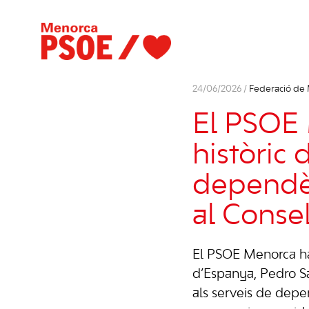
24/06/2026 /
Federació de
El PSOE 
històric 
dependèn
al Conse
El PSOE Menorca ha 
d’Espanya, Pedro Sá
als serveis de depe