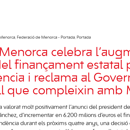
 Menorca
,
Federació de Menorca - Portada
,
Portada
Menorca celebra l’aug
del finançament estatal 
cia i reclama al Govern
ll que compleixin amb
valorat molt positivament l’anunci del president d
nchez, d’incrementar en 6.200 milions d’euros el fi
ndència durant els pròxims quatre anys, una decisió q