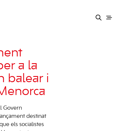
ment
per a la
 balear i
 Menorca
el Govern
nançament destinat
ue els socialistes