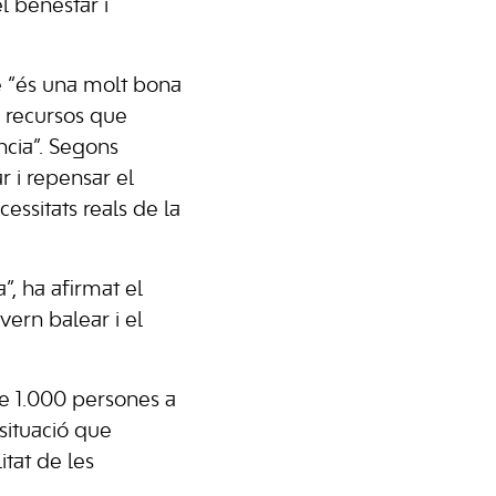
l benestar i
e “és una molt bona
 recursos que
ncia”. Segons
r i repensar el
essitats reals de la
”, ha afirmat el
vern balear i el
e 1.000 persones a
situació que
itat de les