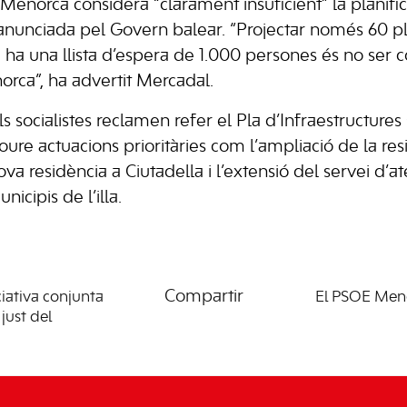
Menorca considera “clarament insuficient” la planifi
 anunciada pel Govern balear. “Projectar només 60 p
 ha una llista d’espera de 1.000 persones és no ser c
orca”, ha advertit Mercadal.
s socialistes reclamen refer el Pla d’Infraestructures 
oure actuacions prioritàries com l’ampliació de la resi
va residència a Ciutadella i l’extensió del servei d’at
nicipis de l’illa.
Compartir
iativa conjunta
El PSOE Menor
just del