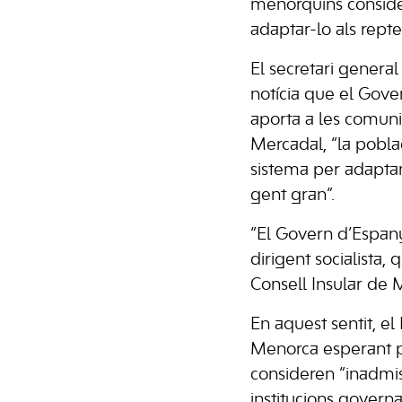
menorquins consider
adaptar-lo als repte
El secretari gener
notícia que el Gov
aporta a les comuni
Mercadal, “la pobla
sistema per adaptar
gent gran”.
“El Govern d’Espany
dirigent socialista
Consell Insular de 
En aquest sentit, 
Menorca esperant pl
consideren “inadmiss
institucions governa