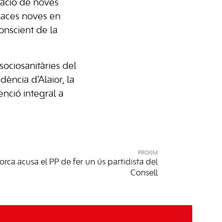
cació de noves
laces noves en
onscient de la
sociosanitàries del
dència d’Alaior, la
enció integral a
PRÒXIM
ca acusa el PP de fer un ús partidista del
Consell