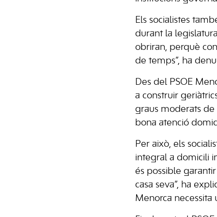
Els socialistes també
durant la legislatu
obriran, perquè con
de temps”, ha denu
Des del PSOE Menorc
a construir geriàtr
graus moderats de 
bona atenció domicil
Per això, els social
integral a domicili
és possible garanti
casa seva”, ha expli
Menorca necessita un