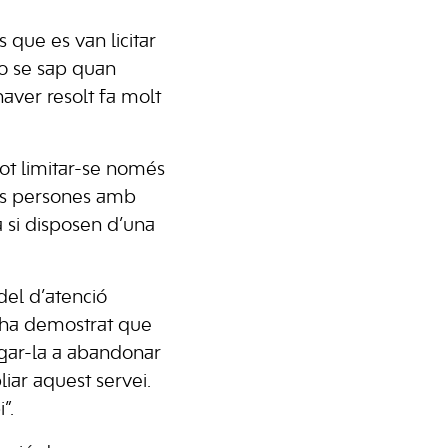
s que es van licitar
no se sap quan
aver resolt fa molt
ot limitar-se només
més persones amb
 si disposen d’una
del d’atenció
i ha demostrat que
ligar-la a abandonar
liar aquest servei.
”.