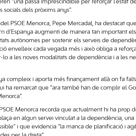
en “una passa imprescindible per reforçar l’estat de
s socials dels pròxims anys”.
al del PSOE Menorca, Pepe Mercadal, ha destacat qu
ern d’Espanya augmenti de manera tan important els
tats autònomes per sostenir els serveis de dependè
ció envelleix cada vegada més i això obliga a reforça
-lo a les noves modalitats de dependència i a les nec
a compleix i aporta més finançament allà on fa falta
, qui ha remarcat que “ara també han de complir el Go
Menorca”.
el PSOE Menorca recorda que actualment hi ha prop d
aça en algun servei vinculat a la dependència, una 
ible” i que evidencia “la manca de planificació i agil
des per la dreta”.