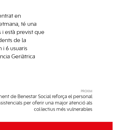
entrat en
etmana, té una
s i està previst que
edents de la
i 6 usuaris
cia Geriàtrica
PRÒXIM
ent de Benestar Social reforça el personal
ssistencials per oferir una major atenció als
col·lectius més vulnerables