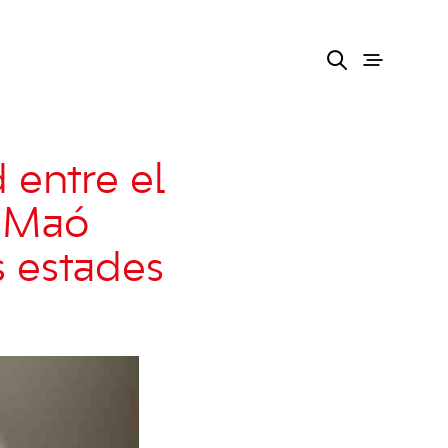
 entre el
e Maó
s estades