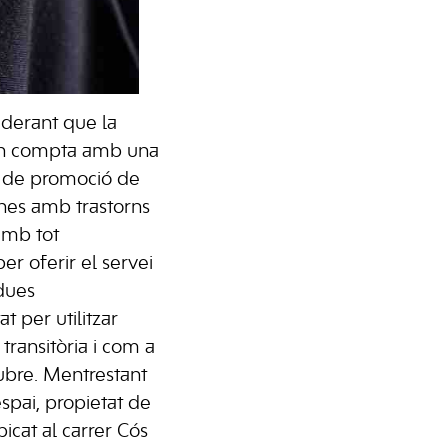
derant que la
an compta amb una
i de promoció de
nes amb trastorns
amb tot
er oferir el servei
dues
t per utilitzar
ransitòria i com a
ubre. Mentrestant
espai, propietat de
icat al carrer Cós