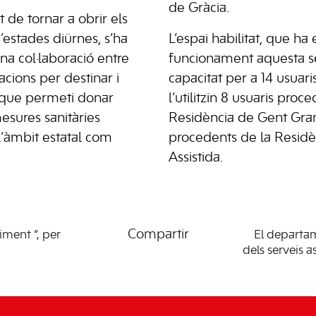
de Gràcia.
t de tornar a obrir els
’estades diürnes, s’ha
L’espai habilitat, que ha 
una col·laboració entre
funcionament aquesta s
ions per destinar i
capacitat per a 14 usuari
 que permeti donar
l’utilitzin 8 usuaris proc
sures sanitàries
Residència de Gent Gran 
l’àmbit estatal com
procedents de la Residèn
Assistida.
Compartir
iment “, per
El departam
dels serveis a