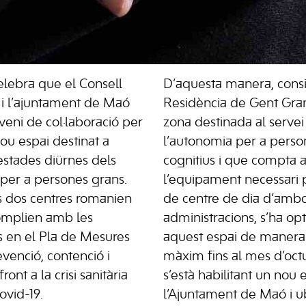
lebra que el Consell
D’aquesta manera, consi
 i l’ajuntament de Maó
Residència de Gent Gr
veni de col·laboració per
zona destinada al serve
nou espai destinat a
l’autonomia per a perso
’estades diürnes dels
cognitius i que compta 
 per a persones grans.
l’equipament necessari p
s dos centres romanien
de centre de dia d’amb
complien amb les
administracions, s’ha opta
s en el Pla de Mesures
aquest espai de manera t
venció, contenció i
màxim fins al mes d’oct
ront a la crisi sanitària
s’està habilitant un nou 
ovid-19.
l’Ajuntament de Maó i ub