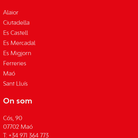
Alaior
Ciutadella
Es Castell
Es Mercadal
Es Migjorn
Ferreries
Maó
Sant Lluís
On som
Cós, 90
07702 Maó
T: +34 971 364 773