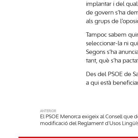
implantar i del qual
de govern s’ha dem
als grups de l’opos
Tampoc sabem quina 
seleccionar-la ni qu
Segons s’ha anunciat
tant, què s’ha pact
Des del PSOE de San
a qui està benefici
ANTERIOR
El PSOE Menorca exigeix al Consell que des
modificació del Reglament d'Usos Lingüís