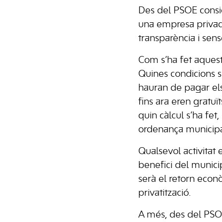
Des del PSOE consid
una empresa privada 
transparència i sens
Com s’ha fet aquest
Quines condicions s
hauran de pagar els
fins ara eren gratuï
quin càlcul s’ha fe
ordenança municipa
Qualsevol activitat
benefici del municip
serà el retorn econò
privatització.
A més, des del PSOE