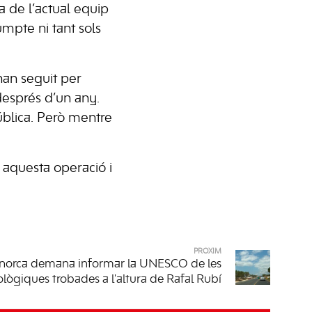
a de l’actual equip
mpte ni tant sols
han seguit per
 després d’un any.
pública. Però mentre
 aquesta operació i
PRÒXIM
norca demana informar la UNESCO de les
ològiques trobades a l'altura de Rafal Rubí