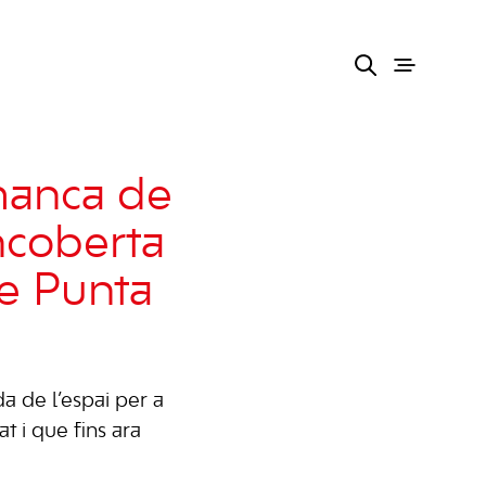
manca de
encoberta
de Punta
a de l’espai per a
t i que fins ara