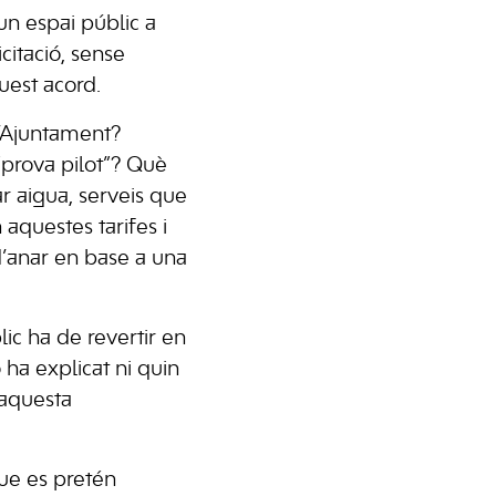
n espai públic a
citació, sense
uest acord.
l’Ajuntament?
“prova pilot”? Què
r aigua, serveis que
 aquestes tarifes i
d’anar en base a una
ic ha de revertir en
 ha explicat ni quin
 aquesta
que es pretén