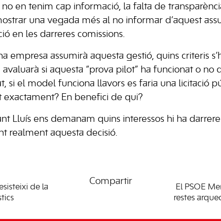
 no en tenim cap informació, la falta de transparènci
ostrar una vegada més al no informar d’aquest assu
ició en les darreres comissions.
empresa assumirà aquesta gestió, quins criteris s’
i avaluarà si aquesta “prova pilot” ha funcionat o no
, si el model funciona llavors es faria una licitació 
at exactament? En benefici de qui?
t Lluís ens demanam quins interessos hi ha darrere
ant realment aquesta decisió.
Compartir
isteixi de la
El PSOE Me
tics
restes arque