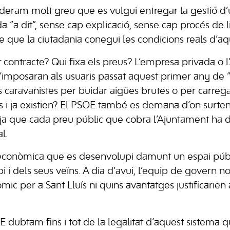
eram molt greu que es vulgui entregar la gestió d’u
“a dit”, sense cap explicació, sense cap procés de li
e que la ciutadania conegui les condicions reals d’aq
 contracte? Qui fixa els preus? L’empresa privada o 
’imposaran als usuaris passat aquest primer any de 
 caravanistes per buidar aigües brutes o per carrega
ts i ja existien? El PSOE també es demana d’on surten
t, ja que cada preu públic que cobra l’Ajuntament ha 
l.
 econòmica que es desenvolupi damunt un espai públ
i i dels seus veïns. A dia d’avui, l’equip de govern no
mic per a Sant Lluís ni quins avantatges justificarien
 dubtam fins i tot de la legalitat d’aquest sistema 