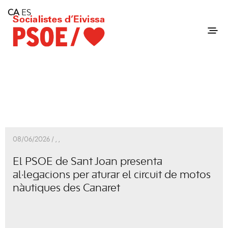
Home
CA
ES
Consell Insular d'Eivissa
Services
Contact
08/06/2026 /
,
,
El PSOE de Sant Joan presenta
al·legacions per aturar el circuit de motos
nàutiques des Canaret