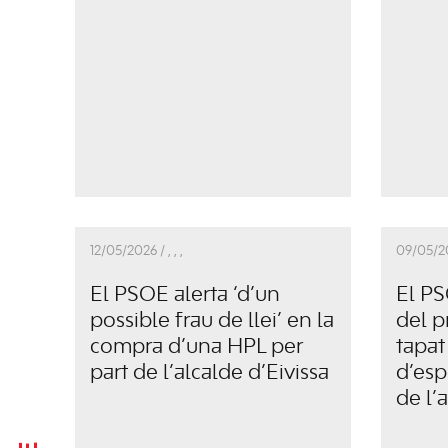
12/05/2026 /
,
,
,
09/05/2
El PSOE alerta ‘d’un
El PS
possible frau de llei’ en la
del p
compra d’una HPL per
tapat
part de l’alcalde d’Eivissa
d’esp
de l’