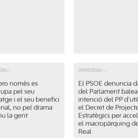
026 /
,
05/05/2026 /
,
,
ero nomès es
El PSOE denuncia d
upa pel seu
del Parlament balear
atge i el seu benefici
intenció del PP d’util
nal, no pel drama
el Decret de Project
iu la gent
Estratègics per acce
el macropàrquing d
Real