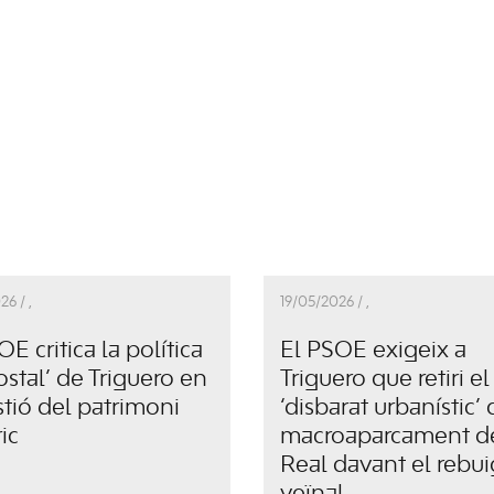
26 /
,
19/05/2026 /
,
OE critica la política
El PSOE exigeix a
ostal’ de Triguero en
Triguero que retiri el
stió del patrimoni
‘disbarat urbanístic’ 
ic
macroaparcament d
Real davant el rebui