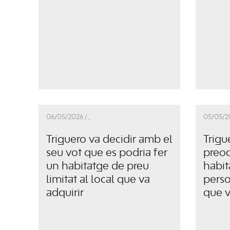
06/05/2026 /
,
05/05/2
Triguero va decidir amb el
Trigu
seu vot que es podria fer
preoc
un habitatge de preu
habit
limitat al local que va
perso
adquirir
que v