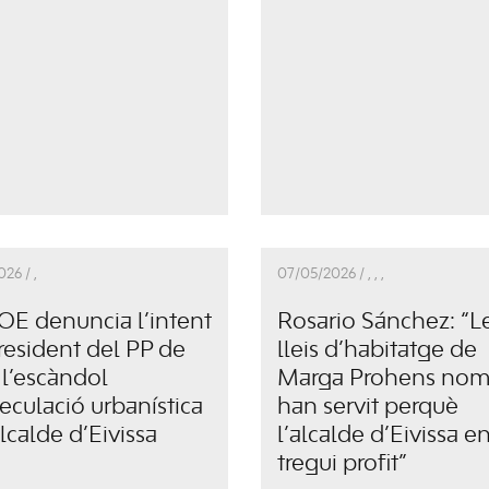
026 /
,
07/05/2026 /
,
,
,
OE denuncia l’intent
Rosario Sánchez: “L
resident del PP de
lleis d’habitatge de
 l’escàndol
Marga Prohens nom
eculació urbanística
han servit perquè
alcalde d’Eivissa
l’alcalde d’Eivissa e
tregui profit”