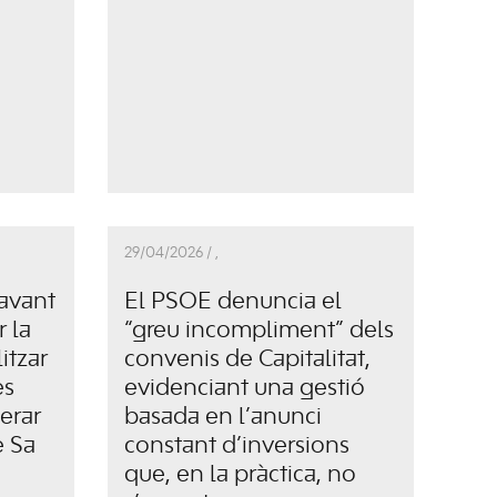
29/04/2026 /
,
avant
El PSOE denuncia el
 la
“greu incompliment” dels
itzar
convenis de Capitalitat,
es
evidenciant una gestió
lerar
basada en l’anunci
e Sa
constant d’inversions
que, en la pràctica, no