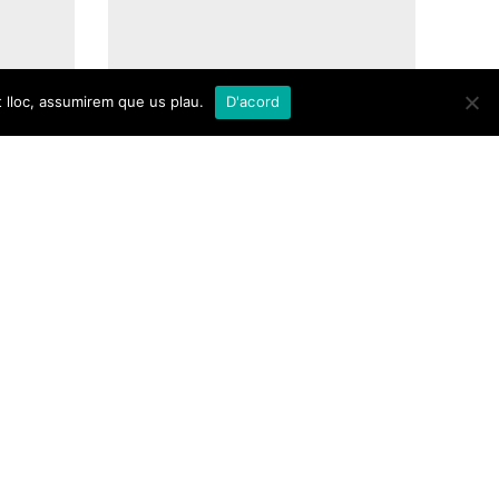
t lloc, assumirem que us plau.
D'acord
17/04/2026 /
,
sta
El PSOE denuncia el
rvei
boicot de Triguero a les
per
regularitzacions de
s
persones migrants i
és de
vulnera drets per pur
càlcul polític