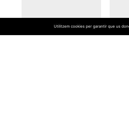
Utilitzem cookies per garantir que us done
28/04/2026 /
,
23/04/2
El PSOE exigeix la
El PS
retirada immediata del
denun
macroaparcament de sa
impro
Real i portarà al ple una
sensi
moció per a frenar un
gover
projecte “imposat per
Vara 
Triguero i rebutjat per la
celeb
ciutat”