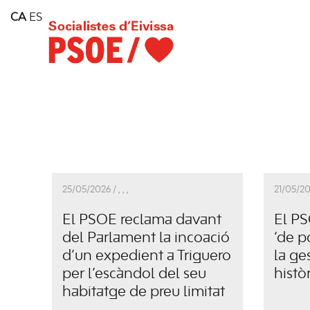
Home
CA
ES
Consell Insular d'Eivissa
Services
Contact
25/05/2026 /
,
,
,
21/05/20
El PSOE reclama davant
El PS
del Parlament la incoació
‘de p
d’un expedient a Triguero
la ge
per l’escàndol del seu
històr
habitatge de preu limitat