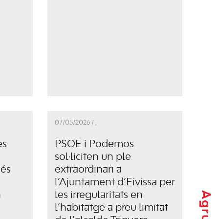
07/05/2026 /
,
es
PSOE i Podemos
sol·liciten un ple
és
extraordinari a
l’Ajuntament d’Eivissa per
n
les irregularitats en
l’habitatge a preu limitat