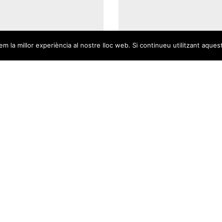
m la millor experiència al nostre lloc web. Si continueu utilitzant aques
026 /
,
22/04/2026 /
,
,
,
,
,
OE d’Eivissa
La Federació Sociali
cia el caos, la
d’Eivissa inicia un se
visació i la falta de
d’atenció personal 
bilitat de l’equip de
ajudar a les persone
n a les obres de
migrants en el proc
de Rey en plena
regularització
ració de Sant Jordi