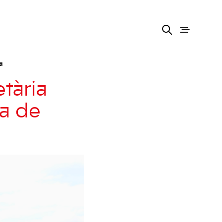
a
tària
ta de