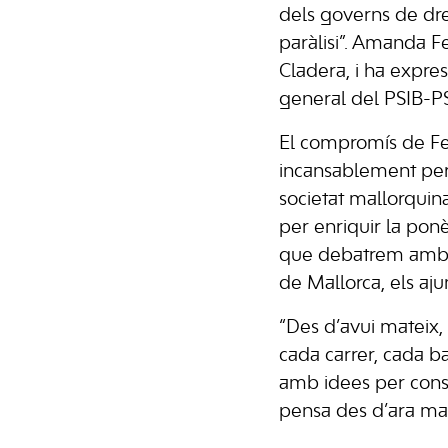
dels governs de dr
paràlisi”. Amanda Fe
Cladera, i ha expres
general del PSIB-P
El compromís de Fern
incansablement per f
societat mallorquina
per enriquir la ponè
que debatrem amb to
de Mallorca, els aju
“Des d’avui mateix, 
cada carrer, cada bar
amb idees per constru
pensa des d’ara mate