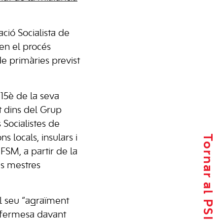
ió Socialista de
 en el procés
e primàries previst
15è de la seva
nt dins del Grup
 Socialistes de
Tornar al PSIB-PSOE
s locals, insulars i
FSM, a partir de la
es mestres
 el seu “agraïment
i fermesa davant