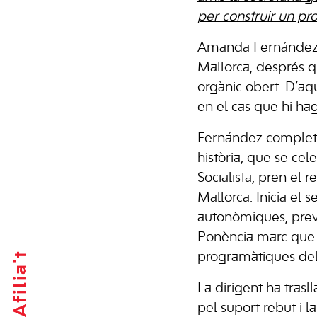
per construir un proj
Amanda Fernández h
Mallorca, després q
orgànic obert. D’aq
en el cas que hi ha
Fernández completar
història, que se cel
Socialista, pren el 
Mallorca. Inicia el 
autonòmiques, previs
Ponència marc que e
Afilia't
programàtiques dels
La dirigent ha trasl
pel suport rebut i l