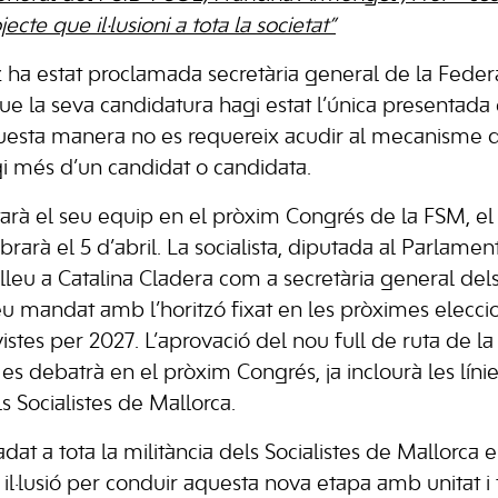
ecte que il·lusioni a tota la societat”
a estat proclamada secretària general de la Federac
ue la seva candidatura hagi estat l’única presentada
uesta manera no es requereix acudir al mecanisme d
gi més d’un candidat o candidata.
à el seu equip en el pròxim Congrés de la FSM, el 
ebrarà el 5 d’abril. La socialista, diputada al Parlame
relleu a Catalina Cladera com a secretària general dels
seu mandat amb l’horitzó fixat en les pròximes eleccion
tes per 2027. L’aprovació del nou full de ruta de la 
s debatrà en el pròxim Congrés, ja inclourà les líni
 Socialistes de Mallorca.
ladat a tota la militància dels Socialistes de Mallorca
a il·lusió per conduir aquesta nova etapa amb unitat 