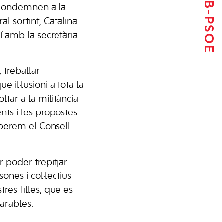
 condemnen a la
l sortint, Catalina
mí amb la secretària
 treballar
 il·lusioni a tota la
ltar a la militància
ents i les propostes
uperem el Consell
r poder trepitjar
sones i col·lectius
tres filles, que es
arables.