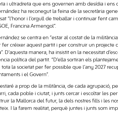
eta i ultradreta que ens governen amb desídia i ens
rnández ha reconegut la feina de la secretària genera
sat “l’honor i l’orgull de treballar i continuar fent ca
SOE, Francina Armengol”.
ández se centra en “estar al costat de la militància,
er créixer aquest partit i per construir un projecte que
”. D’aquesta manera, ha insistit en la necessitat d’esco
ncia política del partit. “D’ella sortiran els plantejam
ta la societat per fer possible que l’any 2027 rec
ntaments i el Govern”.
estaré a prop de la militància, de cada agrupació, pe
ri, cada poble i ciutat, i junts cercar i escoltar les per
ir la Mallorca del futur, la dels nostres fills i les nos
ix. I la farem realitat, perquè juntes i junts som
imp