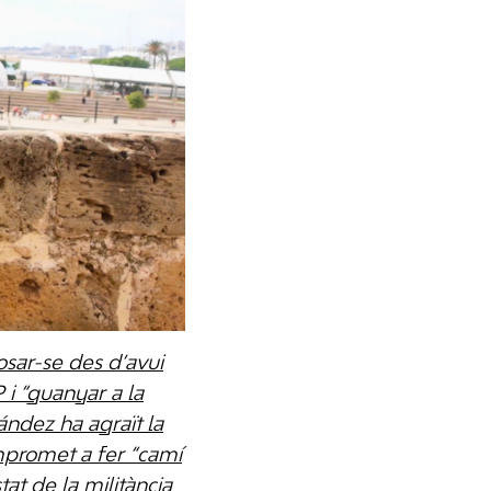
osar-se des d’avui
P i “guanyar a la
ández ha agraït la
ompromet a fer “camí
at de la militància