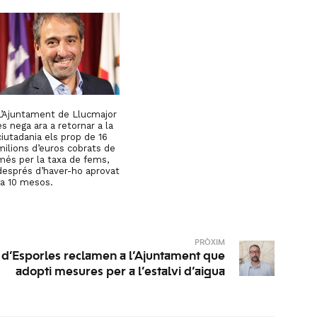
L’Ajuntament de Llucmajor
es nega ara a retornar a la
ciutadania els prop de 16
milions d’euros cobrats de
més per la taxa de fems,
després d’haver-ho aprovat
fa 10 mesos.
PRÒXIM
es d’Esporles reclamen a l’Ajuntament que
adopti mesures per a l’estalvi d’aigua