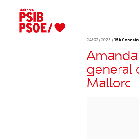
24/02/2025 /
15è Congré
Amanda F
general 
Mallorc