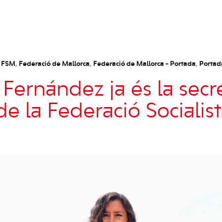
s FSM
,
Federació de Mallorca
,
Federació de Mallorca - Portada
,
Portad
ernández ja és la secre
de la Federació Socialis