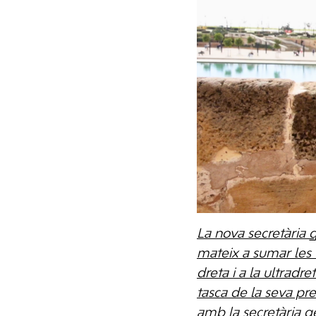
La nova secretària g
mateix a sumar les fo
dreta i a la ultradr
tasca de la seva pr
amb la secretària g