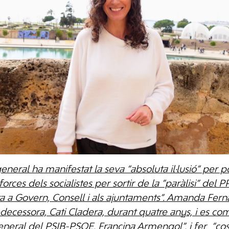
eneral ha manifestat la seva “absoluta il·lusió” per p
rces dels socialistes per sortir de la ”paràlisi” del P
eta a Govern, Consell i als ajuntaments”. Amanda Fern
edecessora, Cati Cladera, durant quatre anys, i es c
eneral del PSIB-PSOE, Francina Armengol”, i fer “cost