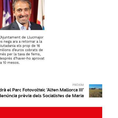
L’Ajuntament de Llucmajor
es nega ara a retornar a la
ciutadania els prop de 16
milions d’euros cobrats de
més per la taxa de fems,
després d’haver-ho aprovat
fa 10 mesos.
PRÒXIM
rà el Parc Fotovoltaic ‘Alten Mallorca III’
denúncia prèvia dels Socialistes de Maria