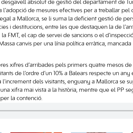
l desgavell absolut de gestió del departament de Tu
a l’adopció de mesures efectives per a treballar pel 
·legal a Mallorca, se li suma la deficient gestió de per
s i destitucions, entre les que destaquen la de l’ant
e la FMT, el cap de servei de sancions o el d’inspecci
“Massa canvis per una línia política erràtica, mancada
eres xifres d’arribades pels primers quatre mesos de
itants de l’ordre d’un 10% a Balears respecte un any 
 l’increment dels visitants, enguany a Mallorca se su
, una xifra mai vista a la història, mentre que el PP s
per la contenció.