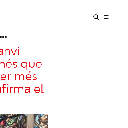
tada
anvi
 més que
fer més
firma el