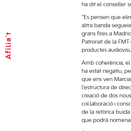
ha dit el conseller 
“Es pensen que elimi
altra banda segueix
grans fires a Madrid
Afilia't
Patronat de la FMT 
productes audiovisua
Amb coherència, el 
ha estat negatiu, p
que ens ven Marcial
l’estructura de dire
creació de dos nous
col·laboració i consc
de la retòrica buid
que podrà nomenar pe