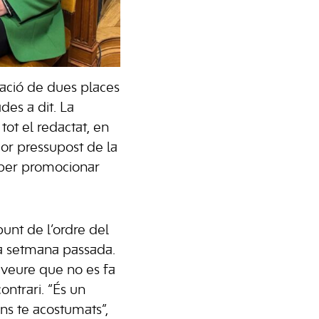
ació de dues places
es a dit. La
ot el redactat, en
jor pressupost de la
ls per promocionar
unt de l’ordre del
 la setmana passada.
 veure que no es fa
ntrari. “És un
ns te acostumats”,