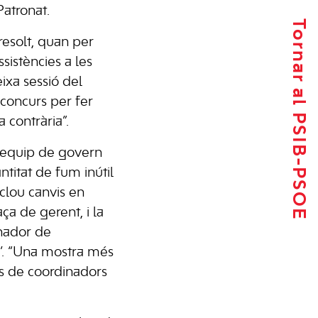
Patronat.
Tornar al PSIB-PSOE
resolt, quan per
istències a les
ixa sessió del
 concurs per fer
 contrària”.
l’equip de govern
titat de fum inútil
nclou canvis en
ça de gerent, i la
inador de
ió’. “Una mostra més
es de coordinadors