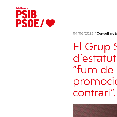
04/06/2025 /
Consell de 
El Grup S
d’estatu
“fum de 
promoció
contrari”.