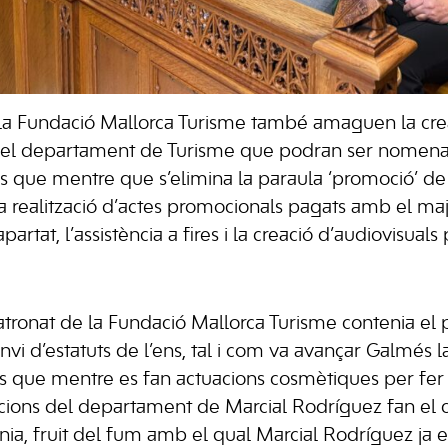
e la Fundació Mallorca Turisme també amaguen la cre
 del departament de Turisme que podran ser nomenad
s que mentre que s’elimina la paraula ‘promoció’ de t
la realització d’actes promocionals pagats amb el ma
apartat, l’assistència a fires i la creació d’audiovisua
atronat de la Fundació Mallorca Turisme contenia el p
anvi d’estatuts de l’ens, tal i com va avançar Galmés
s que mentre es fan actuacions cosmètiques per fer
cions del departament de Marcial Rodríguez fan el co
nia, fruit del fum amb el qual Marcial Rodríguez ja e