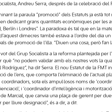
socialista, Andreu Serra, després de la celebració del 
nant la paraula “promoció” dels Estatuts ja està tot 
en dedicant grans quantitats econòmiques per les ass
, Berlín i Londres”. La paradoxa és tal que en la mate
d’aquest dimecres també estava a l’ordre del dia un
ls de promoció de l’illa. “Diuen una cosa, però fan la
vot del Grup Socialista a la reforma plantejada per 
er què “no podem validar amb els nostres vots la quan
 Rodríguez”, ha dit Serra. El nou Estatut de la FMT i
cció de l’ens, que comporta l’eliminació de l’actual pla
 coordinadors, sota els ampul·losos noms de ‘coord
ienciació’, i ‘coordinador d’intel·ligència i motoritzac
a de Marcial, que canvia una plaça de gerent per du
r lliure designació”, és a dir, a dit.