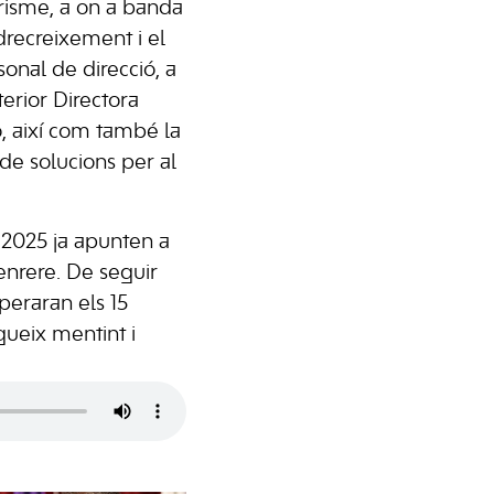
risme, a on a banda
drecreixement i el
sonal de direcció, a
erior Directora
ó, així com també la
 de solucions per al
 2025 ja apunten a
enrere. De seguir
peraran els 15
egueix mentint i