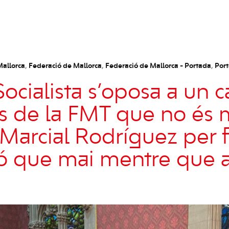
Mallorca
,
Federació de Mallorca
,
Federació de Mallorca - Portada
,
Por
ocialista s’oposa a un c
ts de la FMT que no és
Marcial Rodríguez per 
 que mai mentre que a