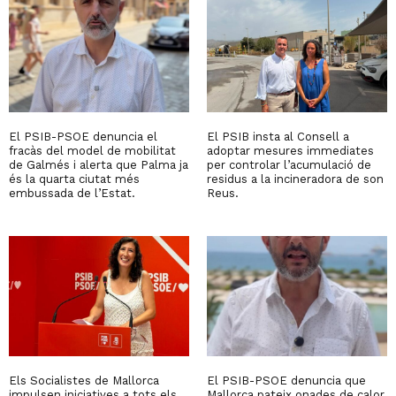
El PSIB-PSOE denuncia el
El PSIB insta al Consell a
fracàs del model de mobilitat
adoptar mesures immediates
de Galmés i alerta que Palma ja
per controlar l’acumulació de
és la quarta ciutat més
residus a la incineradora de son
embussada de l’Estat.
Reus.
Els Socialistes de Mallorca
El PSIB-PSOE denuncia que
impulsen iniciatives a tots els
Mallorca pateix onades de calor