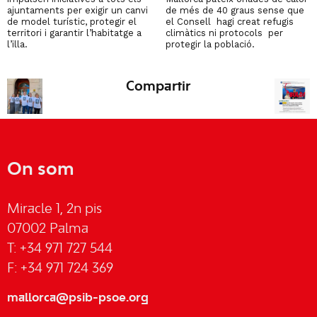
ajuntaments per exigir un canvi
de més de 40 graus sense que
de model turístic, protegir el
el Consell hagi creat refugis
territori i garantir l’habitatge a
climàtics ni protocols per
l’illa.
protegir la població.
Compartir
On som
Miracle 1, 2n pis
07002 Palma
T: +34 971 727 544
F: +34 971 724 369
mallorca@psib-psoe.org