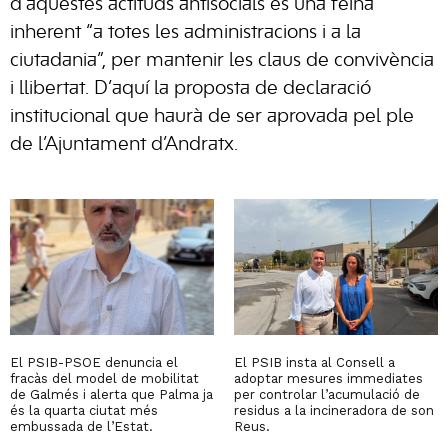
d’aquestes actituds antisocials és una feina
inherent “a totes les administracions i a la
ciutadania”, per mantenir les claus de convivència
i llibertat. D’aquí la proposta de declaració
institucional que haurà de ser aprovada pel ple
de l’Ajuntament d’Andratx.
El PSIB-PSOE denuncia el
El PSIB insta al Consell a
fracàs del model de mobilitat
adoptar mesures immediates
de Galmés i alerta que Palma ja
per controlar l’acumulació de
és la quarta ciutat més
residus a la incineradora de son
embussada de l’Estat.
Reus.