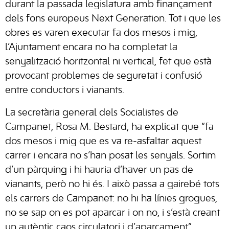
durant la passada legislatura amb finançament
dels fons europeus Next Generation. Tot i que les
obres es varen executar fa dos mesos i mig,
l’Ajuntament encara no ha completat la
senyalització horitzontal ni vertical, fet que està
provocant problemes de seguretat i confusió
entre conductors i vianants.
La secretària general dels Socialistes de
Campanet, Rosa M. Bestard, ha explicat que “fa
dos mesos i mig que es va re-asfaltar aquest
carrer i encara no s’han posat les senyals. Sortim
d’un pàrquing i hi hauria d’haver un pas de
vianants, però no hi és. I això passa a gairebé tots
els carrers de Campanet: no hi ha línies grogues,
no se sap on es pot aparcar i on no, i s’està creant
un autèntic caos circulatori i d’aparcament”.