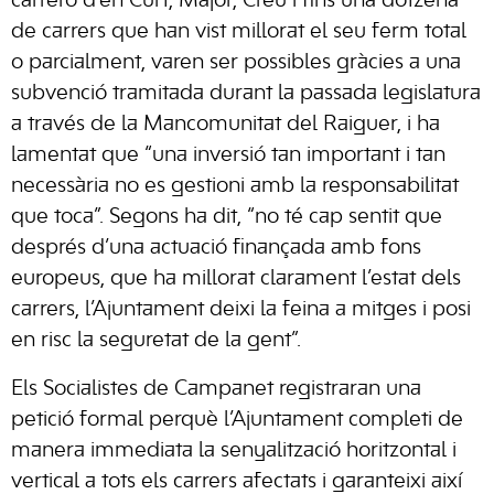
carreró d’en Curt, Major, Creu i fins una dotzena
de carrers que han vist millorat el seu ferm total
o parcialment, varen ser possibles gràcies a una
subvenció tramitada durant la passada legislatura
a través de la Mancomunitat del Raiguer, i ha
lamentat que “una inversió tan important i tan
necessària no es gestioni amb la responsabilitat
que toca”. Segons ha dit, “no té cap sentit que
després d’una actuació finançada amb fons
europeus, que ha millorat clarament l’estat dels
carrers, l’Ajuntament deixi la feina a mitges i posi
en risc la seguretat de la gent”.
Els Socialistes de Campanet registraran una
petició formal perquè l’Ajuntament completi de
manera immediata la senyalització horitzontal i
vertical a tots els carrers afectats i garanteixi així