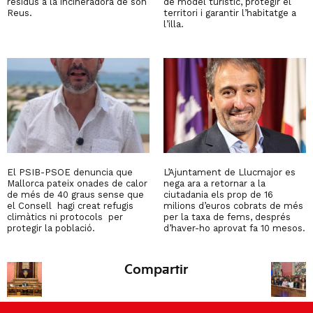
residus a la incineradora de son
de model turístic, protegir el
Reus.
territori i garantir l’habitatge a
l’illa.
El PSIB-PSOE denuncia que
L’Ajuntament de Llucmajor es
Mallorca pateix onades de calor
nega ara a retornar a la
de més de 40 graus sense que
ciutadania els prop de 16
el Consell hagi creat refugis
milions d’euros cobrats de més
climàtics ni protocols per
per la taxa de fems, després
protegir la població.
d’haver-ho aprovat fa 10 mesos.
Compartir