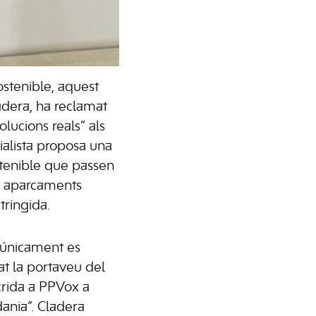
ostenible, aquest
adera, ha reclamat
lucions reals” als
ialista proposa una
tenible que passen
ls aparcaments
tringida.
e únicament es
mat la portaveu del
 crida a PPVox a
dania”. Cladera