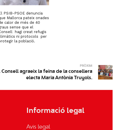
El PSIB-PSOE denuncia
que Mallorca pateix onades
de calor de més de 40
graus sense que el
Consell hagi creat refugis
climàtics ni protocols per
protegir la població.
PRÒXIM
l Consell agraeix la feina de la consellera
electa Maria Antònia Truyols.
Informació legal
Avis legal