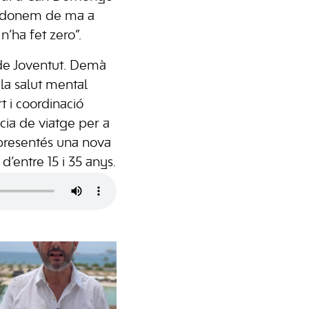
ue donem de ma a
’ha fet zero”.
 de Joventut. Demà
la salut mental
t i coordinació
ncia de viatge per a
s presentés una nova
d’entre 15 i 35 anys.