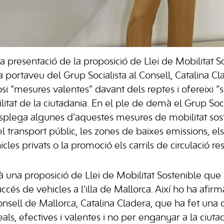
a presentació de la proposició de Llei de Mobilitat S
a portaveu del Grup Socialista al Consell, Catalina Cl
 “mesures valentes” davant dels reptes i ofereixi “so
tat de la ciutadania. En el ple de demà el Grup Soc
splega algunes d’aquestes mesures de mobilitat sos
el transport públic, les zones de baixes emissions, e
cles privats o la promoció els carrils de circulació res
à una proposició de Llei de Mobilitat Sostenible qu
accés de vehicles a l’illa de Mallorca. Així ho ha afir
Consell de Mallorca, Catalina Cladera, que ha fet una
ls, efectives i valentes i no per enganyar a la ciuta