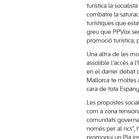
turística la sociali
combatre la saturac
turístiques que esta
greu que PPVox seg
promoció turística,
Una altra de les mo
assolible l’accés a
en el darrer debat d
Mallorca te moltes 
cara de tota Espany
Les propostes social
com a zona tensionad
comunitats governad
només per al rics”, 
promogui un Pla ins