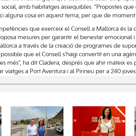
ri social, amb habitatges assequibles. “Propostes q
ci alguna cosa en aquest tema, per que de moment n
mpetències que exerceix el Consell a Mallorca és la
proposa mesures per garantir el benestar emocional i 
Mallorca a través de la creació de programes de supor
s possible que el Consell s’hagi convertit en una agè
i res més”, ha dit Cladera, després que ahir mateix e
ar viatges a Port Aventura i al Pirineu per a 240 joves 