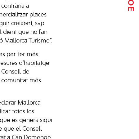
 contrària a
ercialitzar places
guir creixent, sap
l dient que no fan
ó Mallorca Turisme”.
es per fer més
mesures d’habitatge
l Consell de
la comunitat més
eclarar Mallorca
icar totes les
 que es genera sigui
de que el Consell
ietat a Can Domenge