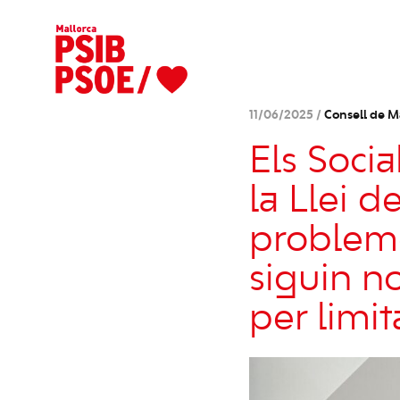
11/06/2025 /
Consell de M
Els Soci
la Llei d
probleme
siguin n
per limita