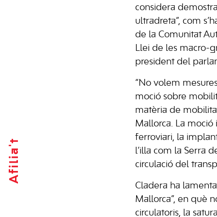
considera demostrat
ultradreta”, com s’
de la Comunitat Au
Llei de les macro-g
president del parla
“No volem mesures c
moció sobre mobilit
matèria de mobilita
Mallorca. La moció 
ferroviari, la impl
Afilia't
l’illa com la Serra 
circulació del trans
Cladera ha lamenta
Mallorca”, en què n
circulatoris, la satur