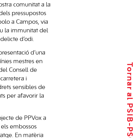
stra comunitat a la
 dels pressupostos
polo a Campos, via
u la immunitat del
elicte d’odi.
presentació d’una
ínies mestres en
Tornar al PSIB-PSOE
 del Consell de
carretera i
drets sensibles de
ts per afavorir la
ojecte de PPVox a
e els embossos
bitatge. En matèria