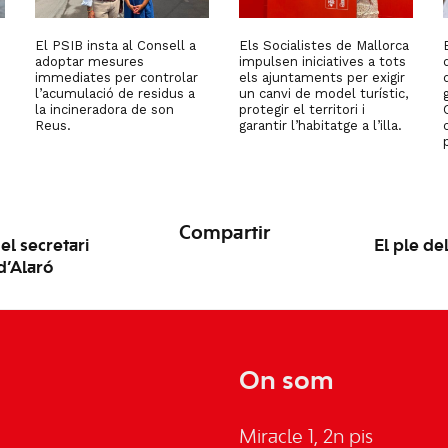
El PSIB insta al Consell a
Els Socialistes de Mallorca
adoptar mesures
impulsen iniciatives a tots
immediates per controlar
els ajuntaments per exigir
l’acumulació de residus a
un canvi de model turístic,
la incineradora de son
protegir el territori i
Reus.
garantir l’habitatge a l’illa.
Compartir
el secretari
El ple de
d’Alaró
On som
Miracle 1, 2n pis