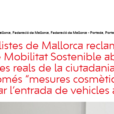
allorca
,
Federació de Mallorca
,
Federació de Mallorca - Portada
,
Port
alistes de Mallorca rec
e Mobilitat Sostenible a
s reals de la ciutadania
omés “mesures cosmèti
r l’entrada de vehicles a 