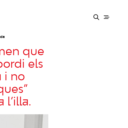
ada
lamen que
bordi els
 i no
ques”
l’illa.