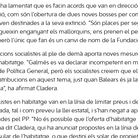
sta ha lamentat que es facin acords que van en direcció
ió, com són l’obertura de dues noves bosses per com
ven destinades a la seva extinció. “Són places per se
ueixin enganyant els mallorquins; ens prenen el pe
 però l’únic que fan és un canvi de nom de la Fundaci
cions socialistes al ple de demà aporta noves mesur
 l’habitatge. “Galmés es va declarar incompetent en 
e Política General, però els socialistes creiem que e
atribucions en aquest tema, just quan Balears és ja 
a”, ha afirmat Cladera.
istes en habitatge van en la línia de limitar preus i d
a, tal i com preveu la llei estatal, i s’han negat a apl
es pel PP. “No és possible que l’oferta d’habitatge
ha dit Cladera, qui ha anunciat propostes en la línia 
ular de l’habitatge, o que destini els solar de prop