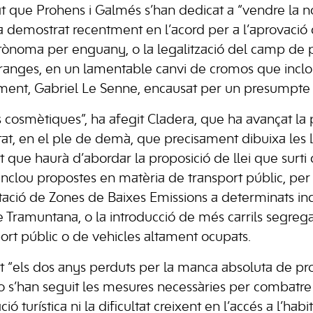
 que Prohens i Galmés s’han dedicat a “vendre la no
ha demostrat recentment en l’acord per a l’aprovació
tònoma per enguany, o la legalització del camp de 
ranges, en un lamentable canvi de cromos que inclo
ment, Gabriel Le Senne, encausat per un presumpte d
osmètiques”, ha afegit Cladera, que ha avançat la 
at, en el ple de demà, que precisament dibuixa les l
t que haurà d’abordar la proposició de llei que surti
inclou propostes en matèria de transport públic, per 
antació de Zones de Baixes Emissions a determinats in
de Tramuntana, o la introducció de més carrils segrega
port públic o de vehicles altament ocupats.
t “els dos anys perduts per la manca absoluta de pr
o s’han seguit les mesures necessàries per combatr
ació turística ni la dificultat creixent en l’accés a l’ha