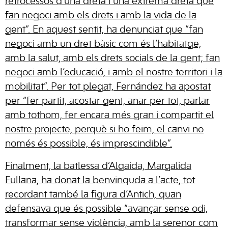
retrocessos d’una dreta i una extrema dreta que
fan negoci amb els drets i amb la vida de la
gent”. En aquest sentit, ha denunciat que “fan
negoci amb un dret bàsic com és l’habitatge,
amb la salut, amb els drets socials de la gent; fan
negoci amb l’educació, i amb el nostre territori i la
mobilitat”. Per tot plegat, Fernández ha apostat
per “fer partit, acostar gent, anar per tot, parlar
amb tothom, fer encara més gran i compartit el
nostre projecte, perquè si ho feim, el canvi no
només és possible, és imprescindible”.
Finalment, la batlessa d’Algaida, Margalida
Fullana, ha donat la benvinguda a l’acte, tot
recordant també la figura d’Antich, quan
defensava que és possible “avançar sense odi,
transformar sense violència, amb la serenor com