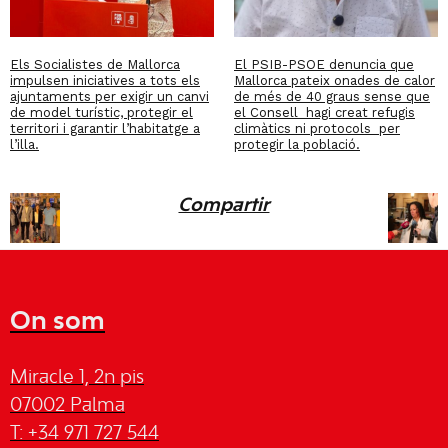
Els Socialistes de Mallorca
El PSIB-PSOE denuncia que
impulsen iniciatives a tots els
Mallorca pateix onades de calor
ajuntaments per exigir un canvi
de més de 40 graus sense que
de model turístic, protegir el
el Consell hagi creat refugis
territori i garantir l’habitatge a
climàtics ni protocols per
l’illa.
protegir la població.
Compartir
On som
Miracle 1, 2n pis
07002 Palma
T: +34 971 727 544