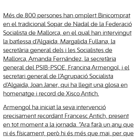
Més de 800 persones han omplert Binicomprat
en el tradicional Sopar de Nadal de la Federació
Socialista de Mallorca, en el qual han intervingut
la batlessa d’Algaida, Margalida Fullana, la
secretària general dels i les Socialistes de
Mallorca, Amanda Fernández, la secretària
general del PSIB-PSOE, Francina Armengol, i el
secretari general de l’Agrupació Socialista
d’Algaida, Joan Janer, qui ha llegit una glosa en
homenatge i record de Xisco Antich.
Armengol ha iniciat la seva intervenció
precisament recordant Francesc Antich, present
en tot moment a la jornada. “Ara farà un any que
ni és físicament, però hi és més que mai, per que