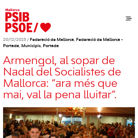
20/12/2025 /
Federació de Mallorca
,
Federació de Mallorca -
Portada
,
Municipis
,
Portada
Armengol, al sopar de
Nadal del Socialistes de
Mallorca: “ara més que
mai, val la pena lluitar”.