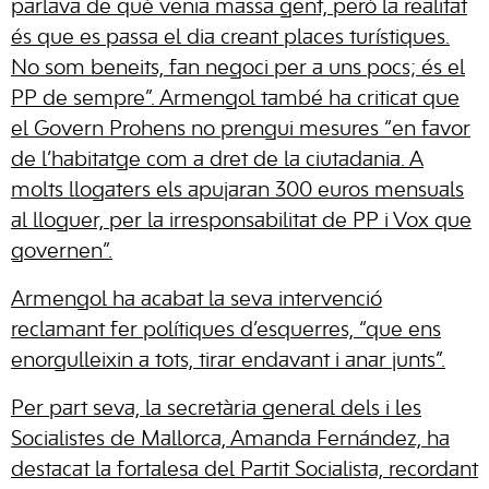
parlava de què venia massa gent, però la realitat
és que es passa el dia creant places turístiques.
No som beneits, fan negoci per a uns pocs; és el
PP de sempre”. Armengol també ha criticat que
el Govern Prohens no prengui mesures “en favor
de l’habitatge com a dret de la ciutadania. A
molts llogaters els apujaran 300 euros mensuals
al lloguer, per la irresponsabilitat de PP i Vox que
governen”.
Armengol ha acabat la seva intervenció
reclamant fer polítiques d’esquerres, “que ens
enorgulleixin a tots, tirar endavant i anar junts”.
Per part seva, la secretària general dels i les
Socialistes de Mallorca, Amanda Fernández, ha
destacat la fortalesa del Partit Socialista, recordant