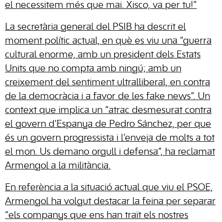
el necessitem més que mai. Xisco, va per tu!”
La secretària general del PSIB ha descrit el
moment polític actual, en què es viu una “guerra
cultural enorme, amb un president dels Estats
Units que no compta amb ningú; amb un
creixement del sentiment ultralliberal, en contra
de la democràcia i a favor de les fake news”. Un
context que implica un “atrac desmesurat contra
el govern d’Espanya de Pedro Sánchez, per que
és un govern progressista i l’enveja de molts a tot
el mon. Us demano orgull i defensa”, ha reclamat
Armengol a la militància.
En referència a la situació actual que viu el PSOE,
Armengol ha volgut destacar la feina per separar
“els companys que ens han traït els nostres