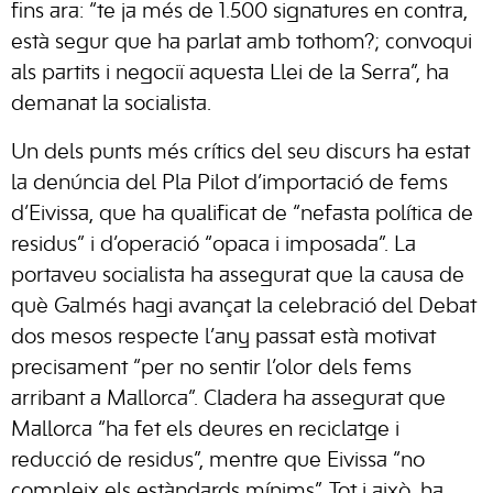
fins ara: “te ja més de 1.500 signatures en contra,
està segur que ha parlat amb tothom?; convoqui
als partits i negociï aquesta Llei de la Serra”, ha
demanat la socialista.
Un dels punts més crítics del seu discurs ha estat
la denúncia del Pla Pilot d’importació de fems
d’Eivissa, que ha qualificat de “nefasta política de
residus” i d’operació “opaca i imposada”. La
portaveu socialista ha assegurat que la causa de
què Galmés hagi avançat la celebració del Debat
dos mesos respecte l’any passat està motivat
precisament “per no sentir l’olor dels fems
arribant a Mallorca”. Cladera ha assegurat que
Mallorca “ha fet els deures en reciclatge i
reducció de residus”, mentre que Eivissa “no
compleix els estàndards mínims”. Tot i això, ha