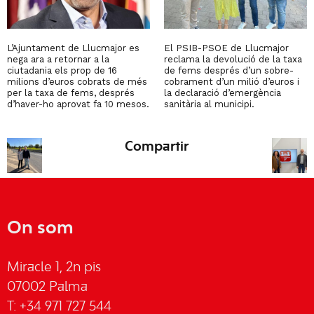
L’Ajuntament de Llucmajor es
El PSIB-PSOE de Llucmajor
nega ara a retornar a la
reclama la devolució de la taxa
ciutadania els prop de 16
de fems després d’un sobre-
milions d’euros cobrats de més
cobrament d’un milió d’euros i
per la taxa de fems, després
la declaració d’emergència
d’haver-ho aprovat fa 10 mesos.
sanitària al municipi.
Compartir
On som
Miracle 1, 2n pis
07002 Palma
T: +34 971 727 544