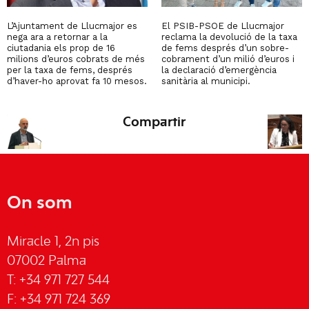
L’Ajuntament de Llucmajor es
El PSIB-PSOE de Llucmajor
nega ara a retornar a la
reclama la devolució de la taxa
ciutadania els prop de 16
de fems després d’un sobre-
milions d’euros cobrats de més
cobrament d’un milió d’euros i
per la taxa de fems, després
la declaració d’emergència
d’haver-ho aprovat fa 10 mesos.
sanitària al municipi.
Compartir
On som
Miracle 1, 2n pis
07002 Palma
T: +34 971 727 544
F: +34 971 724 369