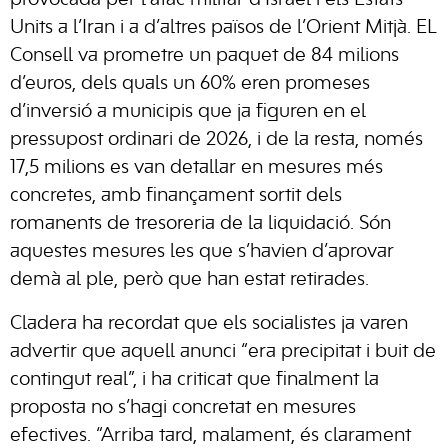
provocada per l’atac militar d’Israel i els Estats
Units a l’Iran i a d’altres països de l’Orient Mitjà. EL
Consell va prometre un paquet de 84 milions
d’euros, dels quals un 60% eren promeses
d’inversió a municipis que ja figuren en el
pressupost ordinari de 2026, i de la resta, només
17,5 milions es van detallar en mesures més
concretes, amb finançament sortit dels
romanents de tresoreria de la liquidació. Són
aquestes mesures les que s’havien d’aprovar
demà al ple, però que han estat retirades.
Cladera ha recordat que els socialistes ja varen
advertir que aquell anunci “era precipitat i buit de
contingut real”, i ha criticat que finalment la
proposta no s’hagi concretat en mesures
efectives. “Arriba tard, malament, és clarament