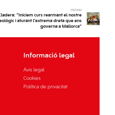
PRÒXIM
Cladera: “Iniciem curs rearmant el nostre
eològic i aturant l’extrema dreta que ens
governa a Mallorca”
Informació legal
Avis legal
Cookies
Política de privacitat