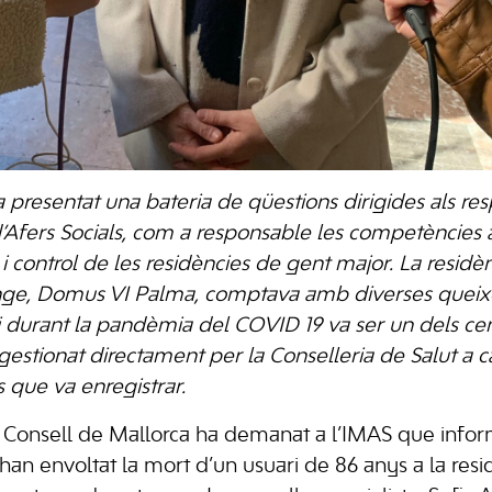
ha presentat una bateria de qüestions dirigides als r
í d’Afers Socials, com a responsable les competències
i control de les residències de gent major. La residè
enge, Domus VI Palma, comptava amb diverses queixe
, i durant la pandèmia del COVID 19 va ser un dels ce
 gestionat directament per la Conselleria de Salut a c
que va enregistrar.
al Consell de Mallorca ha demanat a l’IMAS que infor
han envoltat la mort d’un usuari de 86 anys a la re