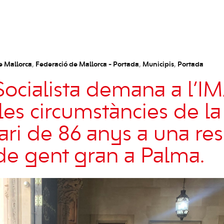
e Mallorca
,
Federació de Mallorca - Portada
,
Municipis
,
Portada
Socialista demana a l’I
 les circumstàncies de l
ari de 86 anys a una re
de gent gran a Palma.