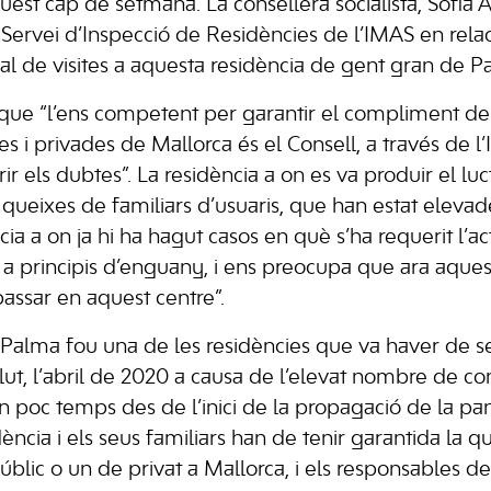
est cap de setmana. La consellera socialista, Sofia 
 Servei d’Inspecció de Residències de l’IMAS en relaci
ial de visites a aquesta residència de gent gran de P
que “l’ens competent per garantir el compliment de
s i privades de Mallorca és el Consell, a través de l’I
rir els dubtes”. La residència a on es va produir el l
queixes de familiars d’usuaris, que han estat elevade
cia a on ja hi ha hagut casos en què s’ha requerit l’ac
 a principis d’enguany, i ens preocupa que ara aques
passar en aquest centre”.
Palma fou una de les residències que va haver de s
alut, l’abril de 2020 a causa de l’elevat nombre de c
n poc temps des de l’inici de la propagació de la pa
ència i els seus familiars han de tenir garantida la qua
úblic o un de privat a Mallorca, i els responsables de 