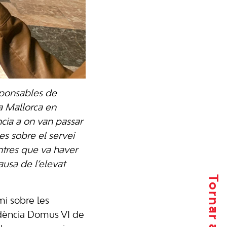
esponsables de
 a Mallorca en
ncia a on van passar
s sobre el servei
ntres que va haver
ausa de l’elevat
mi sobre les
sidència Domus VI de