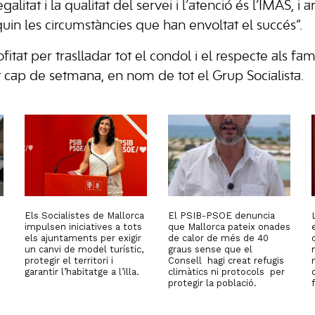
alitat i la qualitat del servei i l’atenció és l’IMAS, 
uin les circumstàncies que han envoltat el succés”.
fitat per traslladar tot el condol i el respecte als fam
cap de setmana, en nom de tot el Grup Socialista.
Els Socialistes de Mallorca
El PSIB-PSOE denuncia
impulsen iniciatives a tots
que Mallorca pateix onades
els ajuntaments per exigir
de calor de més de 40
un canvi de model turístic,
graus sense que el
protegir el territori i
Consell hagi creat refugis
garantir l’habitatge a l’illa.
climàtics ni protocols per
protegir la població.