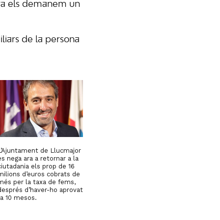
i ara els demanem un
iliars de la persona
L’Ajuntament de Llucmajor
es nega ara a retornar a la
ciutadania els prop de 16
milions d’euros cobrats de
més per la taxa de fems,
després d’haver-ho aprovat
fa 10 mesos.