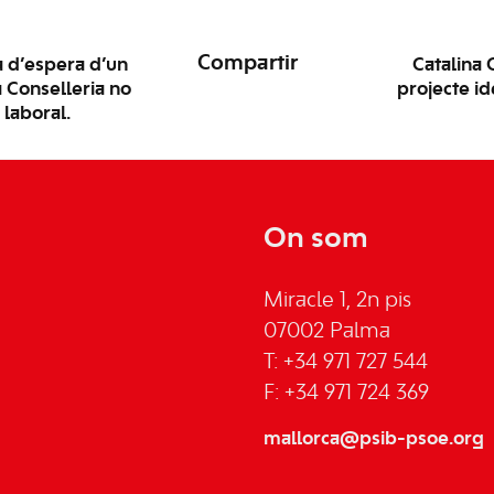
Compartir
ta d’espera d’un
Catalina 
 Conselleria no
projecte id
 laboral.
On som
Miracle 1, 2n pis
07002 Palma
T: +34 971 727 544
F: +34 971 724 369
mallorca@psib-psoe.org