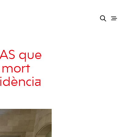
MAS que
a mort
sidència