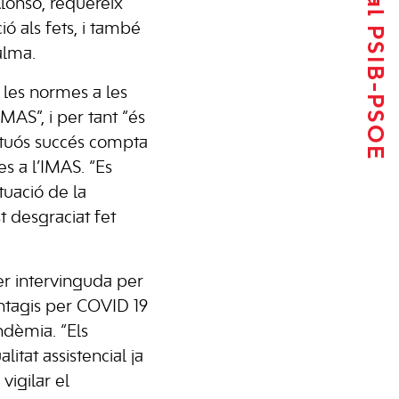
Tornar al PSIB-PSOE
Alonso, requereix
ó als fets, i també
alma.
 les normes a les
MAS”, i per tant “és
uctuós succés compta
s a l’IMAS. “Es
tuació de la
t desgraciat fet
er intervinguda per
ontagis per COVID 19
ndèmia. “Els
litat assistencial ja
vigilar el