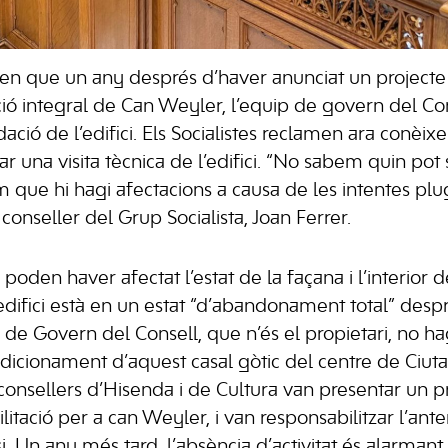
nten que un any després d’haver anunciat un projecte
ació integral de Can Weyler, l’equip de govern del Con
ació de l’edifici. Els Socialistes reclamen ara conèixe
tzar una visita tècnica de l’edifici. “No sabem quin pot 
 que hi hagi afectacions a causa de les intentes plu
 conseller del Grup Socialista, Joan Ferrer.
poden haver afectat l’estat de la façana i l’interior 
edifici està en un estat “d’abandonament total” desp
 de Govern del Consell, que n’és el propietari, no ha
ondicionament d’aquest casal gòtic del centre de Ciutat
consellers d’Hisenda i de Cultura van presentar un p
ilitació per a can Weyler, i van responsabilitzar l’ant
i. Un any més tard, l’absència d’activitat és alarmant, 