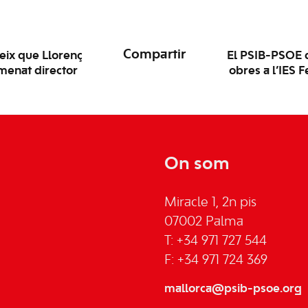
Compartir
geix que Llorenç
El PSIB-PSOE de
omenat director
obres a l’IES 
On som
Miracle 1, 2n pis
07002 Palma
T: +34 971 727 544
F: +34 971 724 369
mallorca@psib-psoe.org