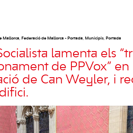
e Mallorca
,
Federació de Mallorca - Portada
,
Municipis
,
Portada
ocialista lamenta els “t
onament de PPVox” en 
tació de Can Weyler, i r
difici.