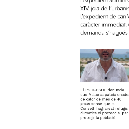
l’expedient administ
XIV, joia de l’urban
l’expedient de can 
caràcter immediat, u
demanda s’hagués 
El PSIB-PSOE denuncia
que Mallorca pateix onade
de calor de més de 40
graus sense que el
Consell hagi creat refugis
climàtics ni protocols per
protegir la població.