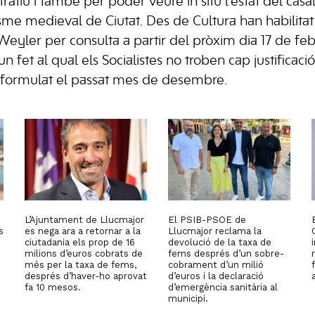
ratiu i també per poder veure in situ l’estat del casa
isme medieval de Ciutat. Des de Cultura han habilitat 
Weyler per consulta a partir del pròxim dia 17 de fe
n fet al qual els Socialistes no troben cap justificaci
formulat el passat mes de desembre.
L’Ajuntament de Llucmajor
El PSIB-PSOE de
s
es nega ara a retornar a la
Llucmajor reclama la
ciutadania els prop de 16
devolució de la taxa de
milions d’euros cobrats de
fems després d’un sobre-
més per la taxa de fems,
cobrament d’un milió
després d’haver-ho aprovat
d’euros i la declaració
fa 10 mesos.
d’emergència sanitària al
municipi.