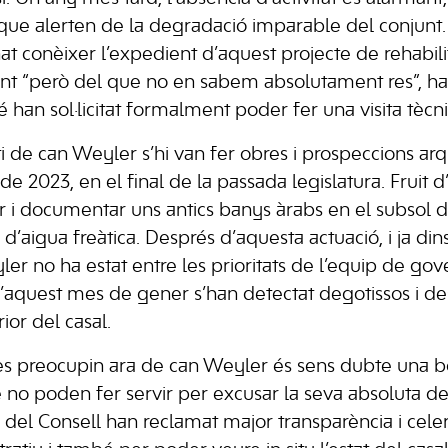
que alerten de la degradació imparable del conjunt.
at conèixer l’expedient d’aquest projecte de rehabili
t “però del que no en sabem absolutament res”, ha 
é han sol·licitat formalment poder fer una visita tècn
ati de can Weyler s’hi van fer obres i prospeccions a
e 2023, en el final de la passada legislatura. Fruit d
 i documentar uns antics banys àrabs en el subsol d
d’aigua freàtica. Després d’aquesta actuació, i ja din
yler no ha estat entre les prioritats de l’equip de g
’aquest mes de gener s’han detectat degotissos i d
ior del casal.
es preocupin ara de can Weyler és sens dubte una b
no poden fer servir per excusar la seva absoluta de
es del Consell han reclamat major transparència i celer