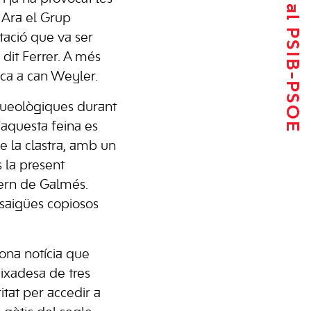
Tornar al PSIB-PSOE
 Ara el Grup
tació que va ser
dit Ferrer. A més
ica a can Weyler.
rqueològiques durant
’aquesta feina es
e la clastra, amb un
s la present
overn de Galmés.
esaigües copiosos
ona notícia que
ixadesa de tres
itat per accedir a