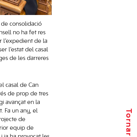
 de consolidació
sell no ha fet res
r l’expedient de la
ser l’estat del casal
ges de les darreres
del casal de Can
rés de prop de tres
gi avançat en la
. Fa un any, el
rojecte de
erior equip de
i ja ha provocat les