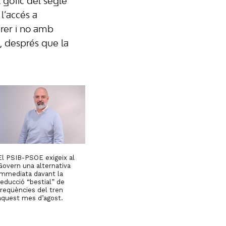
l gòtic del segle
l’accés a
brer i no amb
ó, després que la
El PSIB-PSOE exigeix al
Govern una alternativa
immediata davant la
reducció “bestial” de
freqüències del tren
aquest mes d’agost.