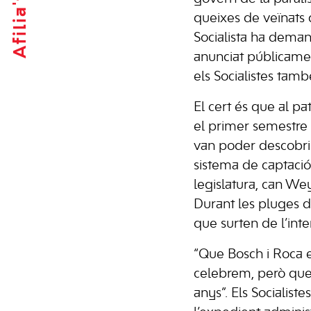
Afilia't
queixes de veïnats 
Socialista ha deman
anunciat públicamen
els Socialistes tamb
El cert és que al p
el primer semestre d
van poder descobrir
sistema de captació 
legislatura, can We
Durant les pluges d
que surten de l’inter
“Que Bosch i Roca 
celebrem, però que 
anys”. Els Socialist