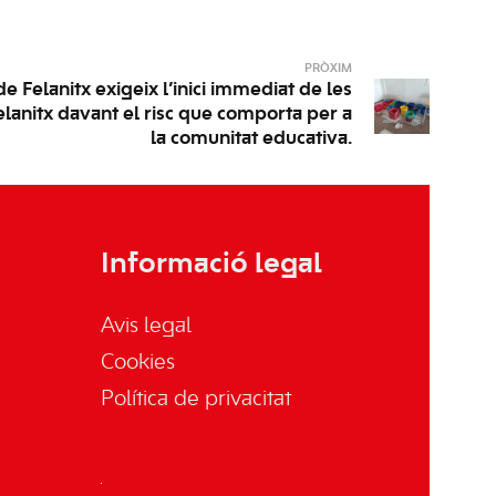
PRÒXIM
 Felanitx exigeix l’inici immediat de les
Felanitx davant el risc que comporta per a
la comunitat educativa.
Informació legal
Avis legal
Cookies
Política de privacitat