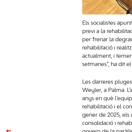
Els socialistes apu
previ a la rehabilit
per frenar la degrad
rehabilitació i reali
actualment, i temem
setmanes”, ha dit el
Les darreres pluges 
Weyler, a Palma. L’
anys en què l’equip
rehabilitació i el c
gener de 2025, els 
consolidació i rehab
govern de la paràlis