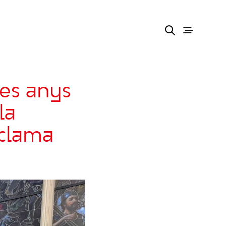
res anys
la
eclama