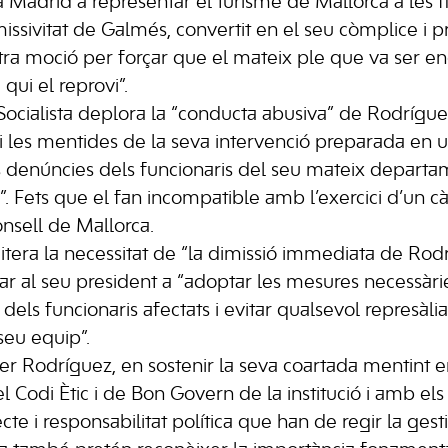
 Madrid a representar el turisme de Mallorca a les fi
ssivitat de Galmés, convertit en el seu còmplice i pr
stra moció per forçar que el mateix ple que va ser e
qui el reprovi”.
ocialista deplora la “conducta abusiva” de Rodrígue
 i les mentides de la seva intervenció preparada en u
s denúncies dels funcionaris del seu mateix departam
a”. Fets que el fan incompatible amb l’exercici d’un c
onsell de Mallorca.
itera la necessitat de “la dimissió immediata de Rodrí
lar al seu president a “adoptar les mesures necessàrie
 dels funcionaris afectats i evitar qualsevol represàlia
seu equip”.
ler Rodríguez, en sostenir la seva coartada mentint en
Codi Ètic i de Bon Govern de la institució i amb els 
cte i responsabilitat política que han de regir la gesti