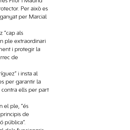
res Fitur i Madrid
otector. Per això es
nganyat per Marcial
z “cap als
n ple extraordinari
ent i protegir la
àrrec de
guez” i insta al
s per garantir la
 contra ells per part
 el ple, “és
principis de
ó pública”.