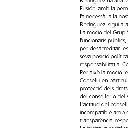
Rodríguez ha anat a
Fusión, amb la permi
fa necessària la no
Rodríguez, sigui ara 
La moció del Grup S
funcionaris públics,
per desacreditar le
seva posició polític
responsabilitat al C
Per això la moció re
Consell i en particu
protecció dels drets
del conseller o del 
L’actitud del consel
incompatible amb el 
transparència, respe