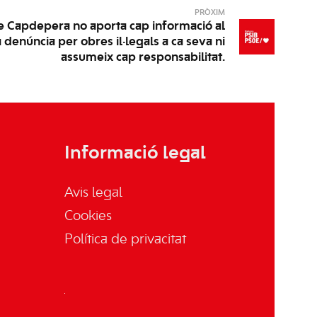
PRÒXIM
e Capdepera no aporta cap informació al
a denúncia per obres il·legals a ca seva ni
assumeix cap responsabilitat.
Informació legal
Avis legal
Cookies
Política de privacitat