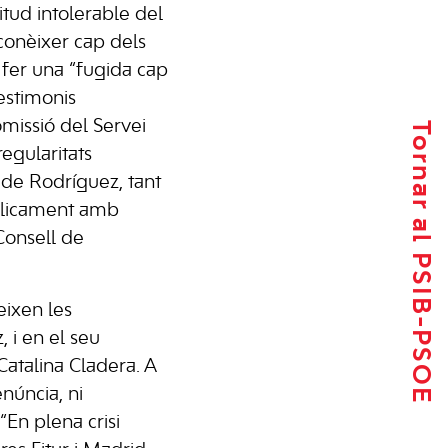
itud intolerable del
econèixer cap dels
 fer una “fugida cap
testimonis
omissió del Servei
Tornar al PSIB-PSOE
regularitats
 de Rodríguez, tant
úblicament amb
 Consell de
eixen les
 i en el seu
Catalina Cladera. A
núncia, ni
“En plena crisi