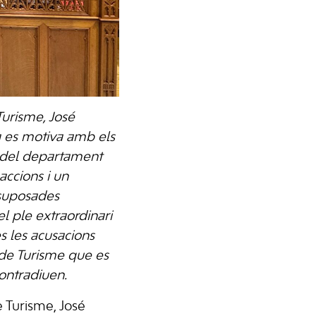
Turisme, José
va es motiva amb els
s del departament
ccions i un
 suposades
el ple extraordinari
s les acusacions
 de Turisme que es
contradiuen.
e Turisme, José