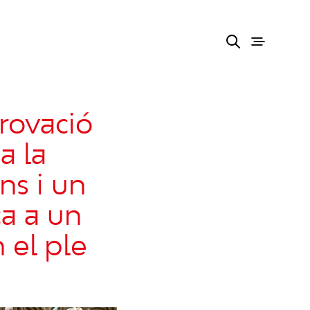
provació
a la
ns i un
ca a un
 el ple