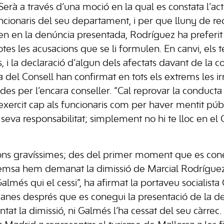
erà a través d’una moció en la qual es constata l’act
uncionaris del seu departament, i per que lluny de r
ten en la denúncia presentada, Rodríguez ha preferit
tes les acusacions que se li formulen. En canvi, els 
s, i la declaració d’algun dels afectats davant de la c
 del Consell han confirmat en tots els extrems les ir
es per l’encara conseller. “Cal reprovar la conducta
exercit cap als funcionaris com per haver mentit p
la seva responsabilitat; simplement no hi te lloc en el
ions gravíssimes; des del primer moment que es con
emsa hem demanat la dimissió de Marcial Rodríguez,
almés qui el cessi”, ha afirmat la portaveu socialista 
tmanes després que es conegui la presentació de la de
at la dimissió, ni Galmés l’ha cessat del seu càrrec. 