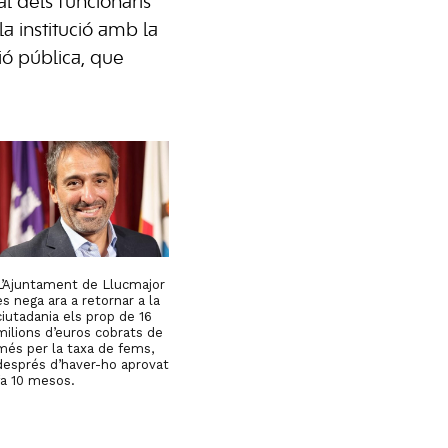
l dels funcionaris
la institució amb la
ció pública, que
L’Ajuntament de Llucmajor
es nega ara a retornar a la
ciutadania els prop de 16
milions d’euros cobrats de
més per la taxa de fems,
després d’haver-ho aprovat
fa 10 mesos.