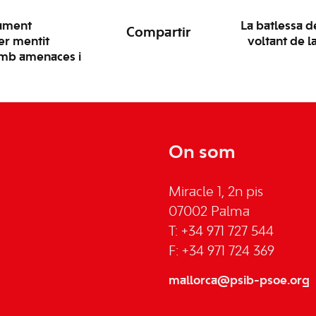
sament
La batlessa d
Compartir
er mentit
voltant de l
 amb amenaces i
On som
Miracle 1, 2n pis
07002 Palma
T: +34 971 727 544
F: +34 971 724 369
mallorca@psib-psoe.org