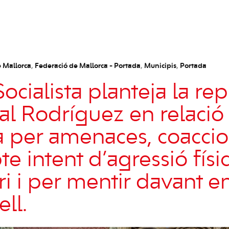
 Mallorca
,
Federació de Mallorca - Portada
,
Municipis
,
Portada
ocialista planteja la re
al Rodríguez en relació 
 per amenaces, coaccio
e intent d’agressió físi
i i per mentir davant en
ll.