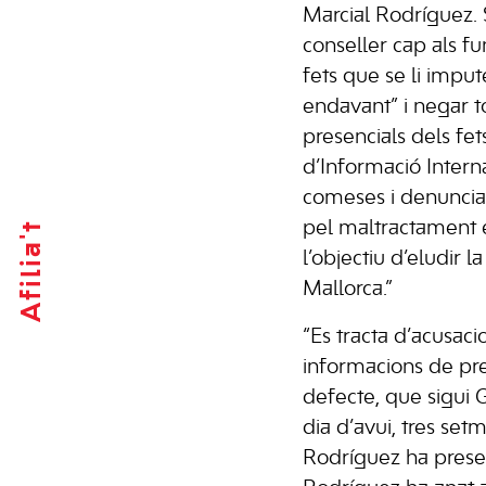
Marcial Rodríguez. S
conseller cap als f
fets que se li impu
endavant” i negar to
presencials dels fet
d’Informació Interna
comeses i denunciad
pel maltractament 
Afilia't
l’objectiu d’eludir 
Mallorca.”
“Es tracta d’acusac
informacions de pr
defecte, que sigui G
dia d’avui, tres se
Rodríguez ha present