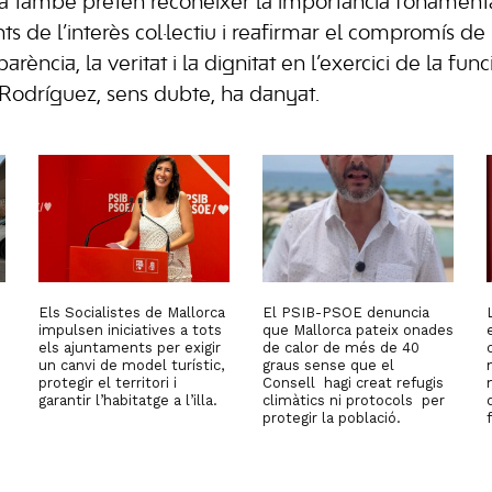
ista també pretén reconèixer la importància fonamenta
s de l’interès col·lectiu i reafirmar el compromís de 
rència, la veritat i la dignitat en l’exercici de la fun
l Rodríguez, sens dubte, ha danyat.
Els Socialistes de Mallorca
El PSIB-PSOE denuncia
impulsen iniciatives a tots
que Mallorca pateix onades
els ajuntaments per exigir
de calor de més de 40
un canvi de model turístic,
graus sense que el
protegir el territori i
Consell hagi creat refugis
garantir l’habitatge a l’illa.
climàtics ni protocols per
protegir la població.