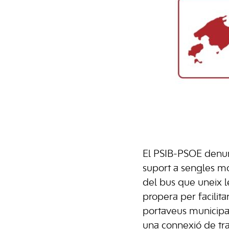
El PSIB-PSOE denunc
suport a sengles mo
del bus que uneix l
propera per facilita
portaveus municipal
una connexió de tra