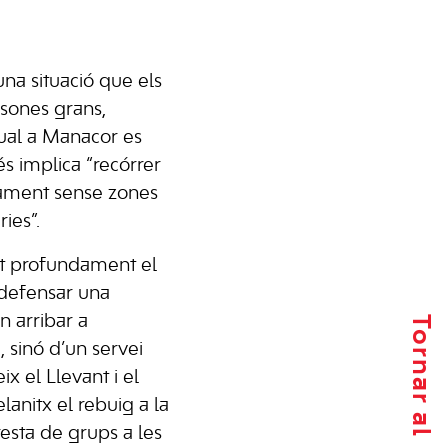
una situació que els
rsones grans,
tual a Manacor es
s implica “recórrer
cament sense zones
ies”.
tat profundament el
 defensar una
n arribar a
 sinó d’un servei
x el Llevant i el
anitx el rebuig a la
esta de grups a les