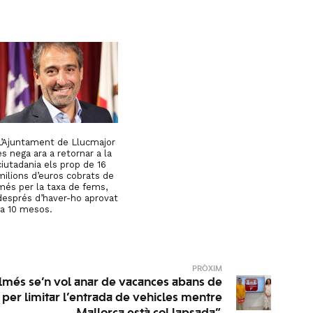
L’Ajuntament de Llucmajor
es nega ara a retornar a la
ciutadania els prop de 16
milions d’euros cobrats de
més per la taxa de fems,
després d’haver-ho aprovat
fa 10 mesos.
PRÒXIM
lmés se’n vol anar de vacances abans de
ei per limitar l’entrada de vehicles mentre