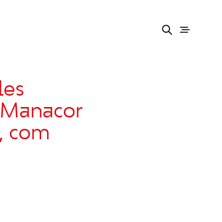
les
e Manacor
x, com