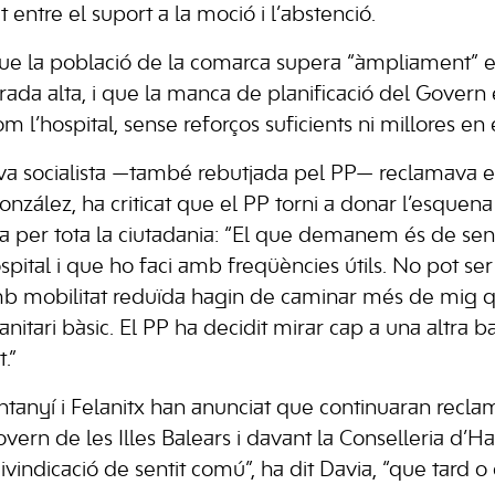
 entre el suport a la moció i l’abstenció.
que la població de la comarca supera “àmpliament” 
ada alta, i que la manca de planificació del Govern e
om l’hospital, sense reforços suficients ni millores en 
iativa socialista —també rebutjada pel PP— reclamava
nzález, ha criticat que el PP torni a donar l’esquena
a per tota la ciutadania: “El que demanem és de sen
Hospital i que ho faci amb freqüències útils. No pot s
mb mobilitat reduïda hagin de caminar més de mig 
sanitari bàsic. El PP ha decidit mirar cap a una altra 
.”
Santanyí i Felanitx han anunciat que continuaran recl
vern de les Illes Balears i davant la Conselleria d’Habi
eivindicació de sentit comú”, ha dit Davia, “que tard 