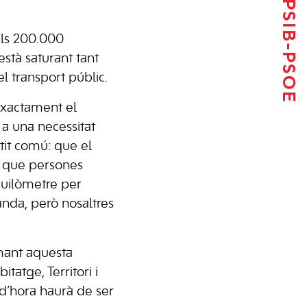
Tornar al PSIB-PSOE
els 200.000
stà saturant tant
el transport públic.
 exactament el
 a una necessitat
tit comú: que el
er que persones
quilòmetre per
banda, però nosaltres
amant aquesta
tatge, Territori i
o d’hora haurà de ser