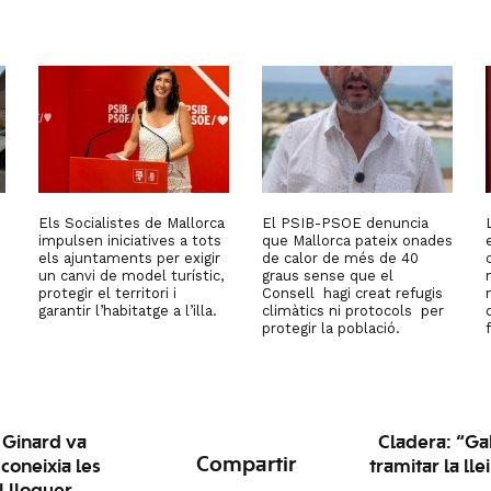
Els Socialistes de Mallorca
El PSIB-PSOE denuncia
impulsen iniciatives a tots
que Mallorca pateix onades
els ajuntaments per exigir
de calor de més de 40
un canvi de model turístic,
graus sense que el
protegir el territori i
Consell hagi creat refugis
garantir l’habitatge a l’illa.
climàtics ni protocols per
protegir la població.
 Ginard va
Cladera: “Ga
Compartir
oneixia les
tramitar la ll