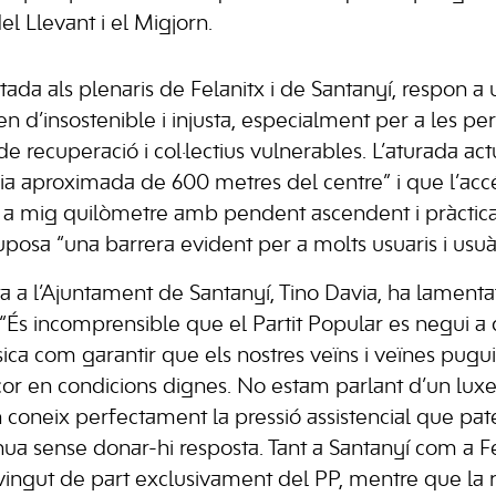
el Llevant i el Migjorn.
ada als plenaris de Felanitx i de Santanyí, respon a 
uen d’insostenible i injusta, especialment per a les pe
e recuperació i col·lectius vulnerables. L’aturada ac
cia aproximada de 600 metres del centre” i que l’accé
or a mig quilòmetre amb pendent ascendent i pràcti
posa “una barrera evident per a molts usuaris i usuàr
sta a l’Ajuntament de Santanyí, Tino Davia, ha lamen
: “És incomprensible que el Partit Popular es negui a
sica com garantir que els nostres veïns i veïnes pugui
or en condicions dignes. No estam parlant d’un luxe,
 coneix perfectament la pressió assistencial que patei
nua sense donar-hi resposta. Tant a Santanyí com a Fel
 vingut de part exclusivament del PP, mentre que la r