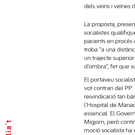
dels veïns i veïnes d
La proposta, present
socialistes qualifiq
pacients en procés d
troba “a una distàn
un trajecte superi
d’ombra”, fet que su
El portaveu sociali
vot contrari del PP
reivindicació tan bà
l’Hospital de Manac
essencial. El Govern
Afilia't
Migjorn, però conti
moció socialista ha