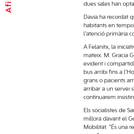
dues sales han optat
Davia ha recordat 
habitants en tempor
l’atenció primària c
A Felanitx, la inic
mateix. M. Gracia Go
evident i compartid
bus arribi fins a l’
grans o pacients a
arribar a un servei 
continuarem insistint
Els socialistes de 
millora davant el Go
Mobilitat. “És una r