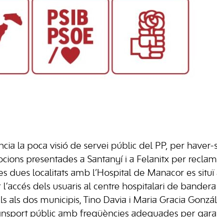
ia la poca visió de servei públic del PP, per haver-
cions presentades a Santanyí i a Felanitx per reclam
es dues localitats amb l’Hospital de Manacor es situ
r l’accés dels usuaris al centre hospitalari de bander
s als dos municipis, Tino Davia i Maria Gracia Gonzá
nsport públic amb freqüències adequades per garantir