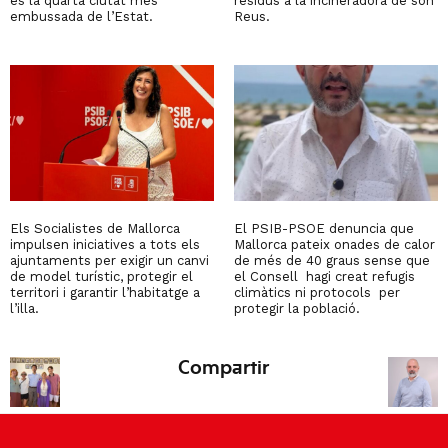
és la quarta ciutat més
residus a la incineradora de son
embussada de l’Estat.
Reus.
Els Socialistes de Mallorca
El PSIB-PSOE denuncia que
impulsen iniciatives a tots els
Mallorca pateix onades de calor
ajuntaments per exigir un canvi
de més de 40 graus sense que
de model turístic, protegir el
el Consell hagi creat refugis
territori i garantir l’habitatge a
climàtics ni protocols per
l’illa.
protegir la població.
Compartir