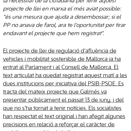
la necessitat de la ciutadania per tenir aquest
projecte de llei en marxa el més aviat possible:
“és una mesura que ajuda a desembossar; si el
PP no anava de farol, ara te l’oportunitat per tirar
endavant el projecte que hem registrat”.
El projecte de llei de regulació d’afluència de
vehicles i mobilitat sostenible de Mallorca ja ha
entrat al Parlament i al Consell de Mallorca. El
text articulat ha quedat registrat aquest matí a les
dues institucions per iniciativa del PSIB-PSOE. Es
tracta del mateix projecte que Galmés va
presentar públicament el passat 13 de juny, i del
que no s’ha tornat a tenir notícies. Els socialistes
han respectat el text original i han afegit algunes
precisions en relació a reforçar el caràcter de