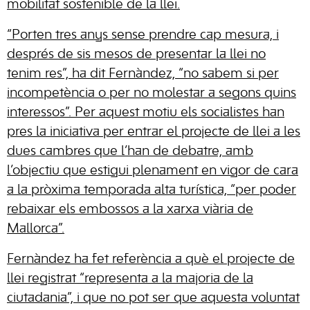
mobilitat sostenible de la llei.
“Porten tres anys sense prendre cap mesura, i
després de sis mesos de presentar la llei no
tenim res”, ha dit Fernàndez, “no sabem si per
incompetència o per no molestar a segons quins
interessos”. Per aquest motiu els socialistes han
pres la iniciativa per entrar el projecte de llei a les
dues cambres que l’han de debatre, amb
l’objectiu que estigui plenament en vigor de cara
a la pròxima temporada alta turística, “per poder
rebaixar els embossos a la xarxa viària de
Mallorca”.
Fernàndez ha fet referència a què el projecte de
llei registrat “representa a la majoria de la
ciutadania”, i que no pot ser que aquesta voluntat