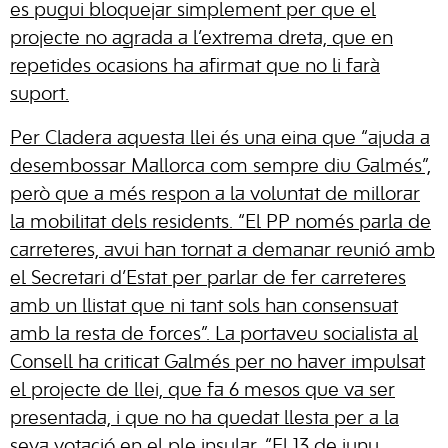
es pugui bloquejar simplement per que el
projecte no agrada a l’extrema dreta, que en
repetides ocasions ha afirmat que no li farà
suport.
Per Cladera aquesta llei és una eina que “ajuda a
desembossar Mallorca com sempre diu Galmés”,
però que a més respon a la voluntat de millorar
la mobilitat dels residents. “El PP només parla de
carreteres, avui han tornat a demanar reunió amb
el Secretari d’Estat per parlar de fer carreteres
amb un llistat que ni tant sols han consensuat
amb la resta de forces”. La portaveu socialista al
Consell ha criticat Galmés per no haver impulsat
el projecte de llei, que fa 6 mesos que va ser
presentada, i que no ha quedat llesta per a la
seva votació en el ple insular. “El 13 de juny