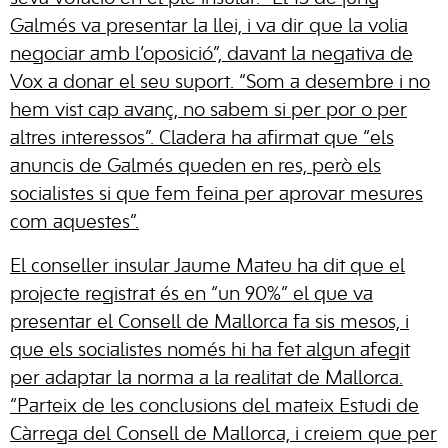
Galmés va presentar la llei, i va dir que la volia
negociar amb l’oposició”, davant la negativa de
Vox a donar el seu suport. “Som a desembre i no
hem vist cap avanç, no sabem si per por o per
altres interessos”. Cladera ha afirmat que “els
anuncis de Galmés queden en res, però els
socialistes si que fem feina per aprovar mesures
com aquestes”.
El conseller insular Jaume Mateu ha dit que el
projecte registrat és en “un 90%” el que va
presentar el Consell de Mallorca fa sis mesos, i
que els socialistes només hi ha fet algun afegit
per adaptar la norma a la realitat de Mallorca.
“Parteix de les conclusions del mateix Estudi de
Càrrega del Consell de Mallorca, i creiem que per