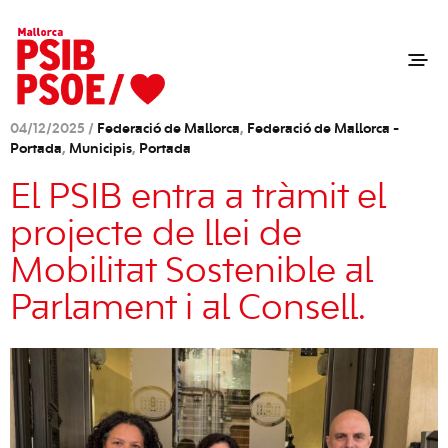
04/12/2025 /
Federació de Mallorca
,
Federació de Mallorca -
Portada
,
Municipis
,
Portada
El PSIB entra a tràmit el
projecte de llei de
Mobilitat Sostenible al
Parlament i al Consell.