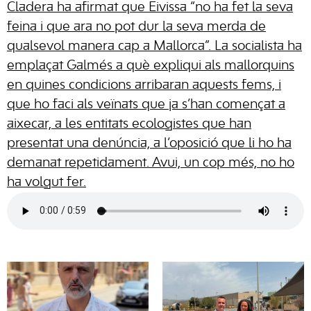
Cladera ha afirmat que Eivissa “no ha fet la seva
feina i que ara no pot dur la seva merda de
qualsevol manera cap a Mallorca”. La socialista ha
emplaçat Galmés a què expliqui als mallorquins
en quines condicions arribaran aquests fems, i
que ho faci als veïnats que ja s’han començat a
aixecar, a les entitats ecologistes que han
presentat una denúncia, a l’oposició que li ho ha
demanat repetidament. Avui, un cop més, no ho
ha volgut fer.