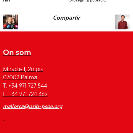
l’illa.
protegir la població.
Compartir
On som
Miracle 1, 2n pis
07002 Palma
T: +34 971 727 544
F: +34 971 724 369
mallorca@psib-psoe.org