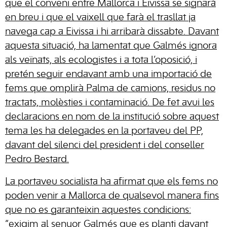
que el conveni entre Mallorca i Eivissa se signarà
en breu i que el vaixell que farà el trasllat ja
navega cap a Eivissa i hi arribarà dissabte. Davant
aquesta situació, ha lamentat que Galmés ignora
als veïnats, als ecologistes i a tota l’oposició, i
pretén seguir endavant amb una importació de
fems que omplirà Palma de camions, residus no
tractats, molèsties i contaminació. De fet avui les
declaracions en nom de la institució sobre aquest
tema les ha delegades en la portaveu del PP,
davant del silenci del president i del conseller
Pedro Bestard.
La portaveu socialista ha afirmat que els fems no
poden venir a Mallorca de qualsevol manera fins
que no es garanteixin aquestes condicions:
“exigim al senyor Galmés que es planti davant