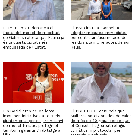
El PSIB-PSOE denuncia el
El PSIB insta al Consell a
fracàs del model de mobilitat
adoptar mesures immediates
de Galmés i alerta que Palma ja
per controlar l’acumulació de
és la quarta ciutat més
residus a la incineradora de son
embussada de l’Estat.
Reus.
Els Socialistes de Mallorca
El PSIB-PSOE denuncia que
impulsen iniciatives a tots els
Mallorca pateix onades de calor
ajuntaments per exigir un canvi
de més de 40 graus sense que
de model turístic, protegir el
el Consell hagi creat refugis
territori i garantir l’habitatge a
climàtics ni protocols per