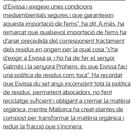
d’Eivissa i exigeixi unes condicions
mediambientals segures i que garanteixin
aquesta importació de fems”, ha dit. A més, ha
remarcat que qualsevol importació de fems ha
d’anar precedida del corresponent tractament
dels residus en origen per la qual cosa “s’ha
d’exigir a Eivissa ja, i ho ha de fer el senyor
Galmés i la senyora Prohens, és que Eivissa faci
una política de residus com toca”. Ha recordat
que Eivissa du set anys incomplint tota la política
de residus, permetent abocadors, no fent
reciclatge suficient i obligant a cremar la matèria
orgànica, mentre Mallorca ha creat plantes de
compost per transformar la matèria orgànica i
reduir la fracció que s’incinera.