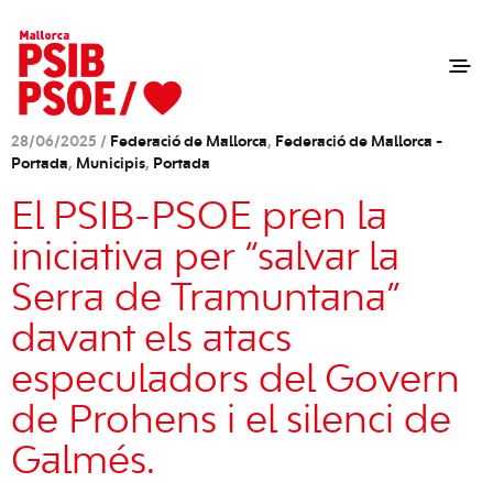
28/06/2025 /
Federació de Mallorca
,
Federació de Mallorca -
Portada
,
Municipis
,
Portada
El PSIB-PSOE pren la
iniciativa per “salvar la
Serra de Tramuntana”
davant els atacs
especuladors del Govern
de Prohens i el silenci de
Galmés.