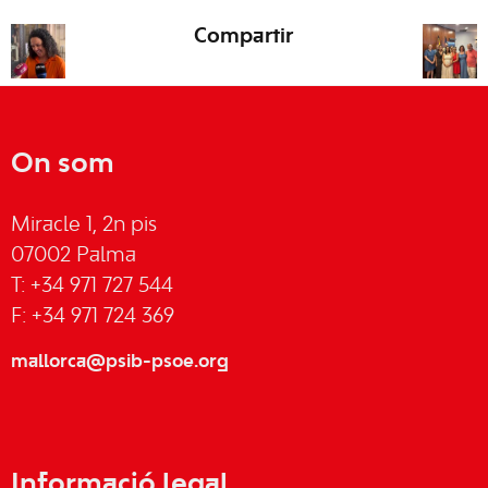
Compartir
On som
Miracle 1, 2n pis
07002 Palma
T: +34 971 727 544
F: +34 971 724 369
mallorca@psib-psoe.org
Informació legal