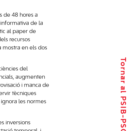
s de 48 hores a
 informativa de la
ic al paper de
dels recursos
a mostra en els dos
Tornar al PSIB-PSOE
ciències del
encials, augmenten
rovisació i manca de
ervir tècniques
i ignora les normes
es inversions
tació temporal, i