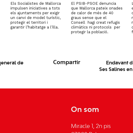
Els Socialistes de Mallorca
El PSIB-PSOE denuncia
impulsen iniciatives a tots
que Mallorca pateix onades
els ajuntaments per exigir
de calor de més de 40
un canvi de model turístic,
graus sense que el
protegir el territori i
Consell hagi creat refugis
garantir l’habitatge a l’illa.
climàtics ni protocols per
protegir la població.
Compartir
general de
Endavant d
Ses Salines en 
On som
Miracle 1, 2n pis