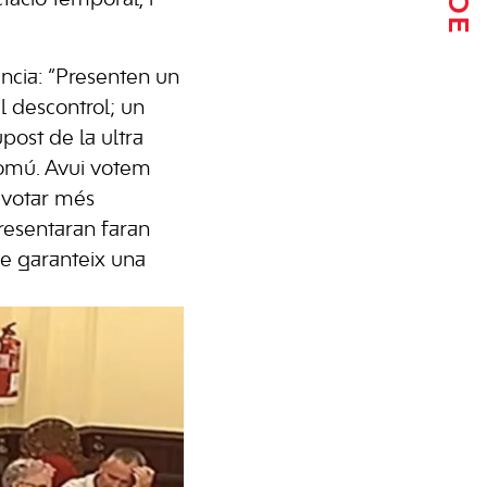
ncia: “Presenten un
el descontrol; un
upost de la ultra
t comú. Avui votem
 votar més
presentaran faran
ue garanteix una