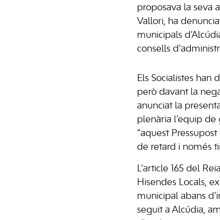
proposava la seva a
Vallori, ha denunci
municipals d’Alcúdi
consells d’administr
Els Socialistes han 
però davant la negat
anunciat la present
plenària l’equip de
“aquest Pressupost 
de retard i només t
L’article 165 del Re
Hisendes Locals, e
municipal abans d’i
seguit a Alcúdia, a