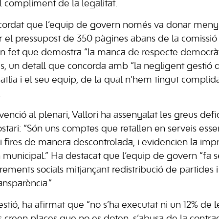
l compliment de la legalitat.
recordat que l’equip de govern només va donar meny
sar el pressupost de 350 pàgines abans de la comissió
n fet que demostra “la manca de respecte democràt
res, un detall que concorda amb “la negligent gestió 
atlia i el seu equip, de la qual n’hem tingut complid
.
venció al plenari, Vallori ha assenyalat les greus defi
tari: “Són uns comptes que retallen en serveis ess
i fires de manera descontrolada, i evidencien la imp
 municipal.” Ha destacat que l’equip de govern “fa s
rements socials mitjançant redistribució de partides 
nsparència.”
estió, ha afirmat que “no s’ha executat ni un 12% de l
s creen places que no es doten, s’abusa de la contrac