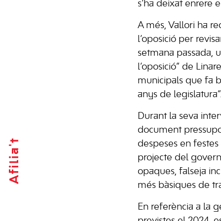
s’ha deixat enrere e
A més, Vallori ha 
l’oposició per revi
setmana passada, u
l’oposició” de Lina
municipals que fa b
anys de legislatura”
Durant la seva inter
document pressupos
Afilia't
despeses en festes 
projecte del govern
opaques, falseja inc
més bàsiques de tra
En referència a la g
previstes el 2024, e