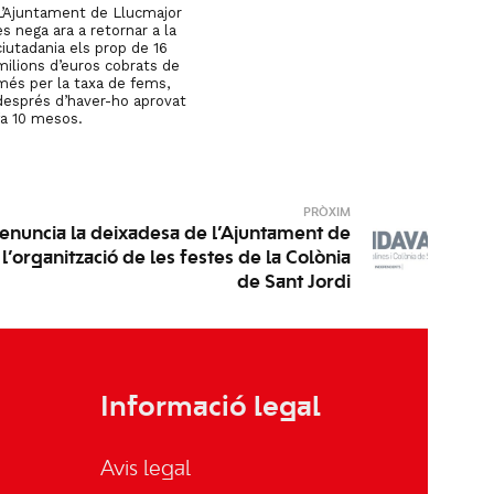
L’Ajuntament de Llucmajor
es nega ara a retornar a la
ciutadania els prop de 16
milions d’euros cobrats de
més per la taxa de fems,
després d’haver-ho aprovat
fa 10 mesos.
PRÒXIM
enuncia la deixadesa de l’Ajuntament de
l’organització de les festes de la Colònia
de Sant Jordi
Informació legal
Avis legal