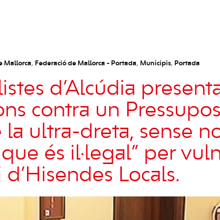
e Mallorca
,
Federació de Mallorca - Portada
,
Municipis
,
Portada
listes d’Alcúdia present
ions contra un Pressupos
 la ultra-dreta, sense n
i que és il·legal” per vul
i d’Hisendes Locals.