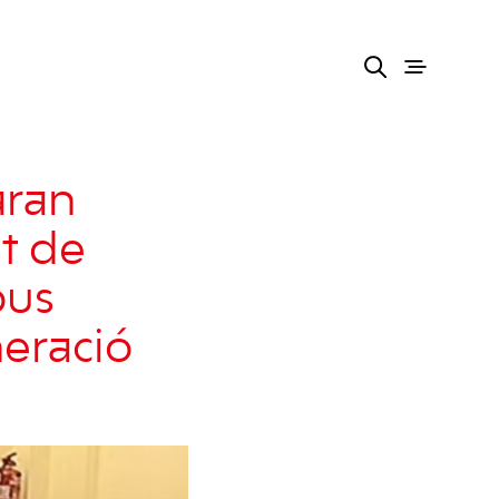
aran
t de
ous
neració