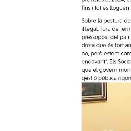
fins i tot es lloguen
Sobre la postura de
il·legal, fora de te
pressupost del pa i 
dreta que és fort am
no, però estem con
endavant”. Els Socia
que el govern munic
gestió pública rigor