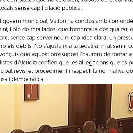
 locals sense cap licitació pública”.
l govern municipal, Vallori ha conclòs amb contundè
rmini, i ple de retallades, que fomenta la desigualtat, 
circ, sense cap servei nou ni cap idea clara; un press
b els dèbils. No s’ajusta ni a la legalitat ni al senti
vençuts que aquest pressupost l’haurem de tornar a
listes d’Alcúdia confien que les al·legacions que es 
ipal revisi el procediment i respecti la normativa q
osa i democràtica.