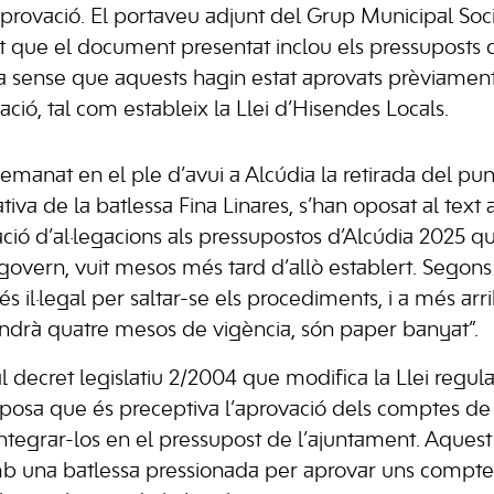
provació. El portaveu adjunt del Grup Municipal Soci
at que el document presentat inclou els pressuposts
a sense que aquests hagin estat aprovats prèviament
ació, tal com estableix la Llei d’Hisendes Locals.
demanat en el ple d’avui a Alcúdia la retirada del punt
iva de la batlessa Fina Linares, s’han oposat al text ar
ació d’al·legacions als pressupostos d’Alcúdia 2025 q
 govern, vuit mesos més tard d’allò establert. Segons 
és il·legal per saltar-se els procediments, i a més a
indrà quatre mesos de vigència, són paper banyat”.
ial decret legislatiu 2/2004 que modifica la Llei regul
xposa que és preceptiva l’aprovació dels comptes d
ntegrar-los en el pressupost de l’ajuntament. Aquest 
mb una batlessa pressionada per aprovar uns compte