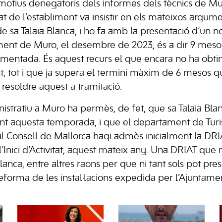
motius denegatoris dels informes dels tècnics de Mu
etat de l’establiment va insistir en els mateixos argum
e sa Talaia Blanca, i ho fa amb la presentació d’un n
ament de Muro, el desembre de 2023, és a dir 9 meso
esmentada. És aquest recurs el que encara no ha obti
t, tot i que ja supera el termini màxim de 6 mesos 
 resoldre aquest a tramitació.
nistratiu a Muro ha permès, de fet, que sa Talaia Bla
nt aquesta temporada, i que el departament de Tur
l Consell de Mallorca hagi admès inicialment la DRIA
’Inici d’Activitat, aquest mateix any. Una DRIAT que
lanca, entre altres raons per que ni tant sols pot pres
reforma de les instal·lacions expedida per l’Ajuntam