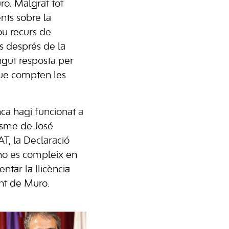
ro. Malgrat tot
ents sobre la
ou recurs de
s després de la
ngut resposta per
que compten les
nca hagi funcionat a
isme de José
T, la Declaració
 no es compleix en
entar la llicència
ent de Muro.