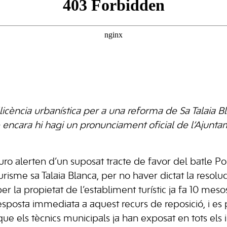
llicència urbanística per a una reforma de Sa Talaia Bl
encara hi hagi un pronunciament oficial de l’Ajunt
uro alerten d’un suposat tracte de favor del batle Po
urisme sa Talaia Blanca, per no haver dictat la resolu
per la propietat de l’establiment turístic ja fa 10 mes
esposta immediata a aquest recurs de reposició, i es 
 que els tècnics municipals ja han exposat en tots el