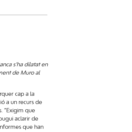
anca s’ha dilatat en
ament de Muro al
rquer cap a la
ció a un recurs de
os. “Exigim que
pugui aclarir de
s informes que han