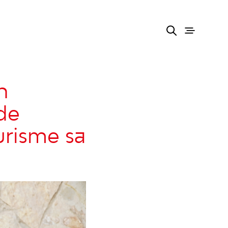
n
 de
urisme sa