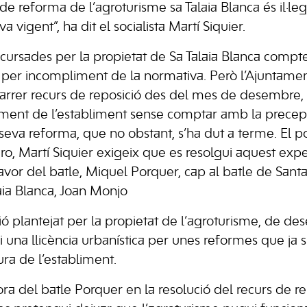
 de reforma de l’agroturisme sa Talaia Blanca és il·le
va vigent”, ha dit el socialista Martí Siquier.
uds cursades per la propietat de Sa Talaia Blanca com
s per incompliment de la normativa. Però l’Ajuntam
darrer recurs de reposició des del mes de desembre, 
ent de l’establiment sense comptar amb la precepti
 seva reforma, que no obstant, s’ha dut a terme. El po
o, Martí Siquier exigeix que es resolgui aquest exped
favor del batle, Miquel Porquer, cap al batle de Sant
ia Blanca, Joan Monjo
ció plantejat per la propietat de l’agroturisme, de d
 una llicència urbanística per unes reformes que ja s
ra de l’establiment.
ra del batle Porquer en la resolució del recurs de re