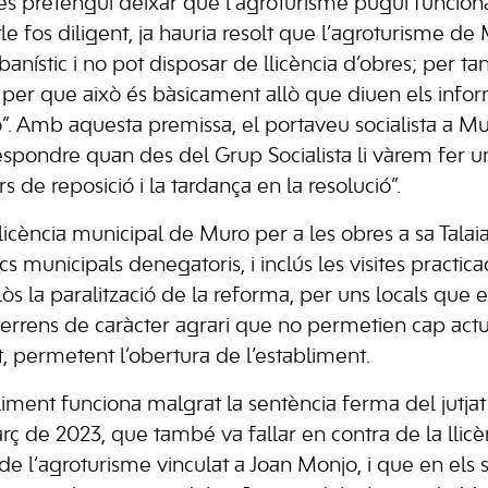
s pretengui deixar que l’agroturisme pugui funcion
tle fos diligent, ja hauria resolt que l’agroturisme de 
banístic i no pot disposar de llicència d’obres; per ta
, per que això és bàsicament allò que diuen els infor
. Amb aquesta premissa, el portaveu socialista a M
 respondre quan des del Grup Socialista li vàrem fer 
s de reposició i la tardança en la resolució”.
icència municipal de Muro per a les obres a sa Tala
 municipals denegatoris, i inclús les visites practic
òs la paralització de la reforma, per uns locals que 
terrens de caràcter agrari que no permetien cap actu
t, permetent l’obertura de l’establiment.
bliment funciona malgrat la sentència ferma del jutja
rç de 2023, que també va fallar en contra de la llic
c de l’agroturisme vinculat a Joan Monjo, i que en el