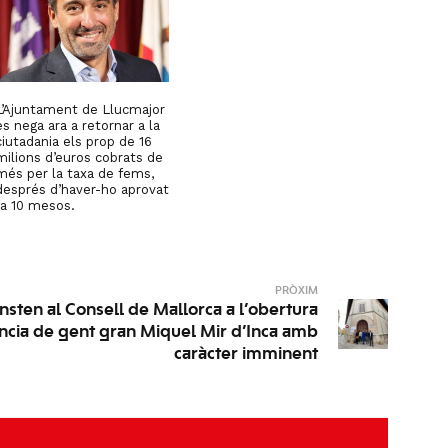
L’Ajuntament de Llucmajor
es nega ara a retornar a la
ciutadania els prop de 16
milions d’euros cobrats de
més per la taxa de fems,
després d’haver-ho aprovat
fa 10 mesos.
PRÒXIM
 insten al Consell de Mallorca a l’obertura
ència de gent gran Miquel Mir d’Inca amb
caràcter imminent