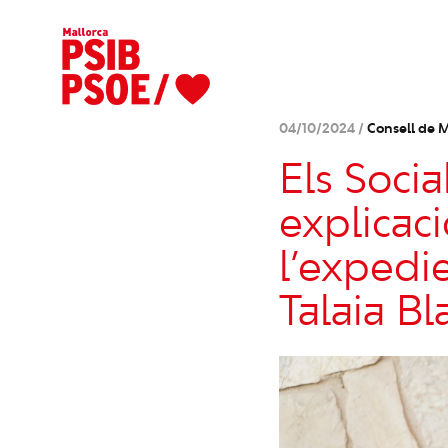
04/10/2024 /
Consell de M
Els Soci
explicaci
l’expedie
Talaia Bl