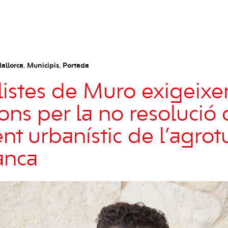
allorca
,
Municipis
,
Portada
alistes de Muro exigeixe
ons per la no resolució
nt urbanístic de l’agrot
anca