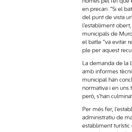
només pel fet que e
en precari. “Si el ba
del punt de vista ur
l’establiment obert
municipals de Muro”
el batle “va evitar
ple per aquest recur
La demanda de la ll
amb informes tècnics
municipal han concl
normativa i en uns 
però, s’han culmina
Per més fer, l’esta
administratiu de ma
establiment turísti