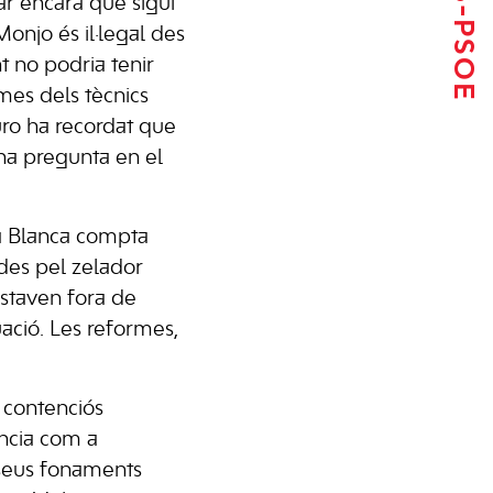
ar encara que sigui
Monjo és il·legal des
nt no podria tenir
mes dels tècnics
uro ha recordat que
una pregunta en el
ia Blanca compta
ades pel zelador
estaven fora de
ació. Les reformes,
t contenciós
ència com a
s seus fonaments