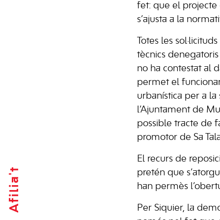
fet: que el projecte
s’ajusta a la normati
Totes les sol·licit
tècnics denegatori
no ha contestat al 
permet el funcionam
urbanística per a la
l’Ajuntament de Mur
possible tracte de 
promotor de Sa Tala
El recurs de reposi
Afilia't
pretén que s’atorgui
han permès l’obertu
Per Siquier, la demo