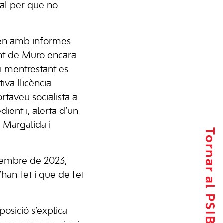
gal per que no
pten amb informes
ent de Muro encara
i mentrestant es
va llicència
rtaveu socialista a
ient i, alerta d’un
a Margalida i
Tornar al PSIB-PSOE
esembre de 2023,
’han fet i que de fet
posició s’explica