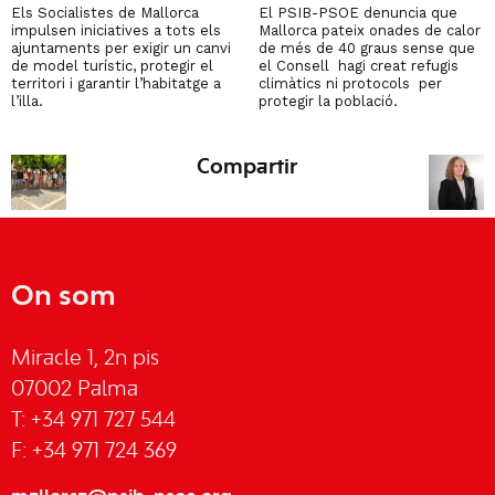
Els Socialistes de Mallorca
El PSIB-PSOE denuncia que
impulsen iniciatives a tots els
Mallorca pateix onades de calor
ajuntaments per exigir un canvi
de més de 40 graus sense que
de model turístic, protegir el
el Consell hagi creat refugis
territori i garantir l’habitatge a
climàtics ni protocols per
l’illa.
protegir la població.
Compartir
On som
Miracle 1, 2n pis
07002 Palma
T: +34 971 727 544
F: +34 971 724 369