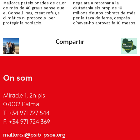
Mallorca pateix onades de calor
nega ara a retornar a la
de més de 40 graus sense que
ciutadania els prop de 16
el Consell hagi creat refugis
milions d’euros cobrats de més
climàtics ni protocols per
per la taxa de fems, després
protegir la població.
d’haver-ho aprovat fa 10 mesos.
Compartir
On som
Miracle 1, 2n pis
07002 Palma
T: +34 971 727 544
F: +34 971 724 369
mallorca@psib-psoe.org