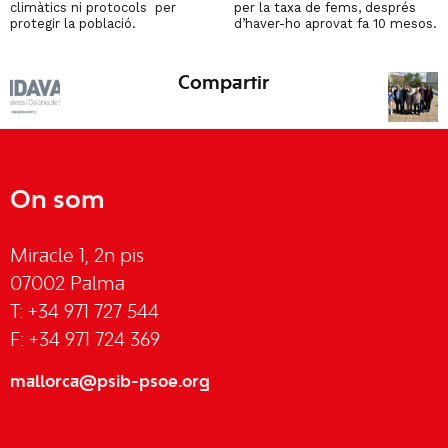
climàtics ni protocols per
per la taxa de fems, després
protegir la població.
d’haver-ho aprovat fa 10 mesos.
Compartir
On som
Miracle 1, 2n pis
07002 Palma
T: +34 971 727 544
F: +34 971 724 369
mallorca@psib-psoe.org