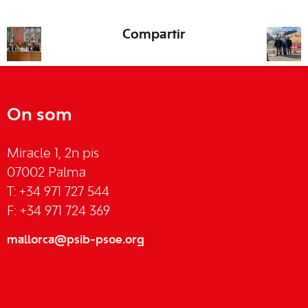
Compartir
On som
Miracle 1, 2n pis
07002 Palma
T: +34 971 727 544
F: +34 971 724 369
mallorca@psib-psoe.org