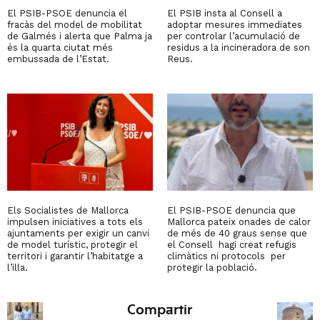
El PSIB-PSOE denuncia el
El PSIB insta al Consell a
fracàs del model de mobilitat
adoptar mesures immediates
de Galmés i alerta que Palma ja
per controlar l’acumulació de
és la quarta ciutat més
residus a la incineradora de son
embussada de l’Estat.
Reus.
Els Socialistes de Mallorca
El PSIB-PSOE denuncia que
impulsen iniciatives a tots els
Mallorca pateix onades de calor
ajuntaments per exigir un canvi
de més de 40 graus sense que
de model turístic, protegir el
el Consell hagi creat refugis
territori i garantir l’habitatge a
climàtics ni protocols per
l’illa.
protegir la població.
Compartir