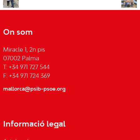
On som
Miracle 1, 2n pis
07002 Palma
T: +34 971 727 544
F: +34 971 724 369
mallorca@psib-psoe.org
Informació legal