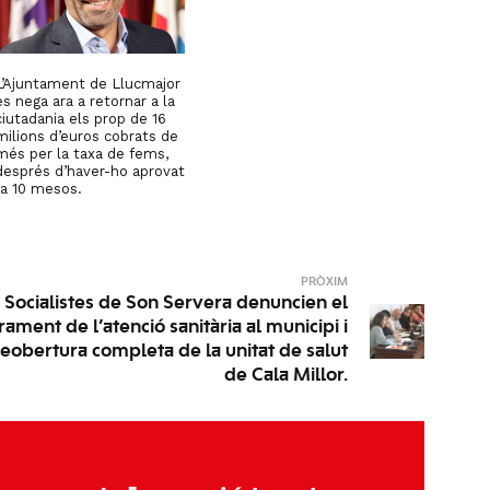
L’Ajuntament de Llucmajor
es nega ara a retornar a la
ciutadania els prop de 16
milions d’euros cobrats de
més per la taxa de fems,
després d’haver-ho aprovat
fa 10 mesos.
PRÒXIM
s Socialistes de Son Servera denuncien el
rament de l’atenció sanitària al municipi i
reobertura completa de la unitat de salut
de Cala Millor.