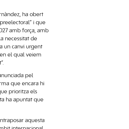
ernàndez, ha obert
preelectoral” i que
2027 amb força, amb
la necessitat de
ta un canvi urgent
n en el qual veiem
”.
anunciada pel
irma que encara hi
ue prioritza els
ista ha apuntat que
contraposar aquesta
bit internacional.