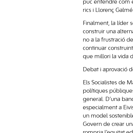
puc entendre com e
rics i Llorenç Galmé
Finalment, la líder 
construir una altern
no a la frustració d
continuar construint 
que millori la vida 
Debat i aprovació d
Els Socialistes de 
polítiques públique
general. D’una band
especialment a Eivis
un model sostenible 
Govern de crear una
rompria l’equitat ed