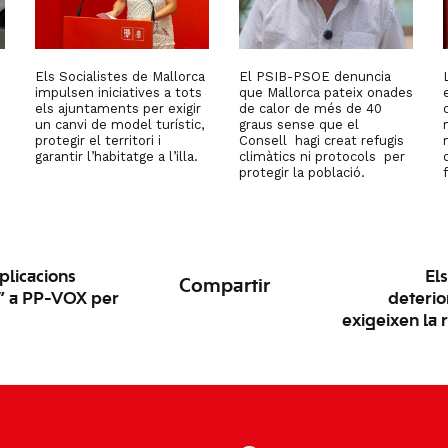
Els Socialistes de Mallorca
El PSIB-PSOE denuncia
impulsen iniciatives a tots
que Mallorca pateix onades
els ajuntaments per exigir
de calor de més de 40
un canvi de model turístic,
graus sense que el
protegir el territori i
Consell hagi creat refugis
garantir l’habitatge a l’illa.
climàtics ni protocols per
protegir la població.
plicacions
El
Compartir
s” a PP-VOX per
deterio
exigeixen la 