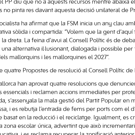
l PP diu que no a aquests recursos mentre abaixa el
s no pinta res davant aquesta decisió unilateral de P
socialista ha afirmat que la FSM inicia un any clau a
ativa sòlida i compartida: “Volem que la gent d’aquí t
e la dreta. La feina d’avui al Consell Polític és de deb
una alternativa il·lusionant, dialogada i possible per f
dels mallorquins i les mallorquines el 2027”.
e quatre Propostes de resolució al Consell Polític de
Mallorca han aprovat quatre resolucions que denuncien
s essencials i reclamen accions immediates per proteg
a, s’assenyala la mala gestió del Partit Popular en m
sa, i es rebutja l’entrada de fems per ports com el d
basat en la reducció i el reciclatge. Igualment, es cri
 zona escolar única, advertint que això incrementari
ucativa, i es reclama recuperar la zonificació anterior