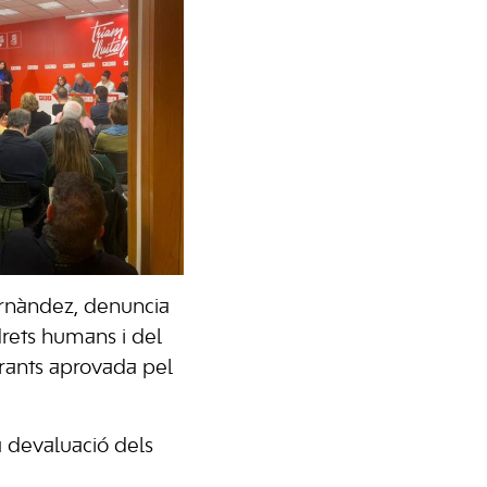
ernàndez, denuncia
drets humans i del
grants aprovada pel
la devaluació dels