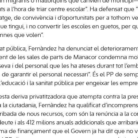
n migrants o mallorquins que canvien de municipi— 
s a l’hora de triar centre escolar”. Ha defensat que “
tge, de convivència i d’oportunitats per a tothom ve
que tingui, i no convertir les escoles en guetos, per 
umnes que volen”.
itat pública, Fernàndez ha denunciat el deteriorament
ment de les sales de parts de Manacor condemna mol
seva i del personal que les ha ateses durant tot l’em
de garantir el personal necessari”. És el PP de semp
’educació i la sanitat pública per engeixar les empre
sta deriva privatitzadora que atempta contra la pres
 a la ciutadania, Fernàndez ha qualificat d’incompren
rribada de nous recursos, com són la renúncia a la co
eute i als 412 milions anuals addicionals que arribari
ema de finançament que el Govern ja ha dit que no v