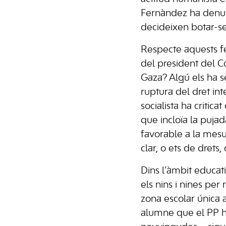
Fernàndez ha denunc
decideixen botar-se 
Respecte aquests fe
del president del C
Gaza? Algú els ha s
ruptura del dret int
socialista ha critic
que incloïa la puja
favorable a la mesur
clar, o ets de drets,
Dins l’àmbit educati
els nins i nines per
zona escolar única 
alumne que el PP ha