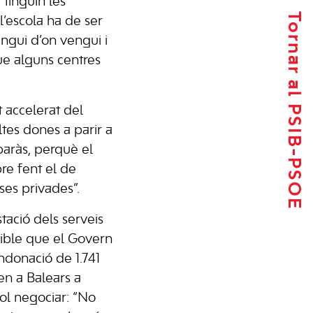
tinguin les
Tornar al PSIB-PSOE
l’escola ha de ser
ngui d’on vengui i
que alguns centres
 accelerat del
tes dones a parir a
baràs, perquè el
re fent el de
ses privades”.
tació dels serveis
sible que el Govern
ndonació de 1.741
en a Balears a
ol negociar: “No