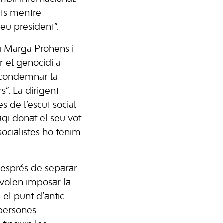
ats mentre
seu president”.
ta Marga Prohens i
r el genocidi a
t condemnar la
s”. La dirigent
s de l’escut social
agi donat el seu vot
socialistes ho tenim
“després de separar
a volen imposar la
 el punt d’antic
 persones