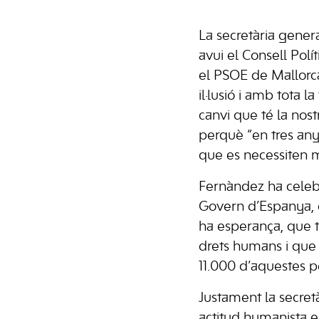
La secretària gener
avui el Consell Polí
el PSOE de Mallorc
il·lusió i amb tota 
canvi que té la nos
perquè “en tres any
que es necessiten m
Fernàndez ha celeb
Govern d’Espanya, q
ha esperança, que te
drets humans i que g
11.000 d’aquestes pe
Justament la secret
actitud humanista e