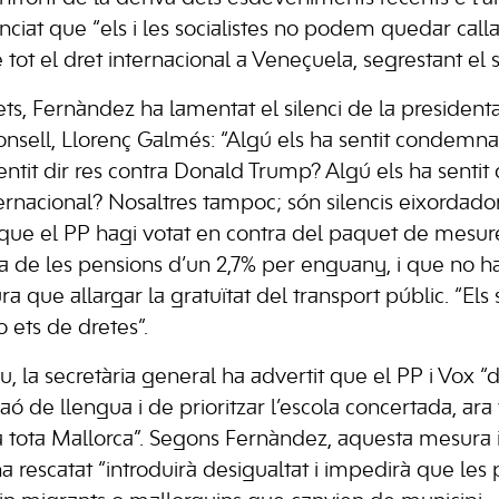
iat que “els i les socialistes no podem quedar call
tot el dret internacional a Veneçuela, segrestant el 
ts, Fernàndez ha lamentat el silenci de la presiden
onsell, Llorenç Galmés: “Algú els ha sentit condemna
entit dir res contra Donald Trump? Algú els ha senti
ernacional? Nosaltres tampoc; són silencis eixordador
at que el PP hagi votat en contra del paquet de mesure
da de les pensions d’un 2,7% per enguany, i que no h
a que allargar la gratuïtat del transport públic. “Els 
 o ets de dretes”.
u, la secretària general ha advertit que el PP i Vox 
 raó de llengua i de prioritzar l’escola concertada, ar
a tota Mallorca”. Segons Fernàndez, aquesta mesura i
 rescatat “introduirà desigualtat i impedirà que les