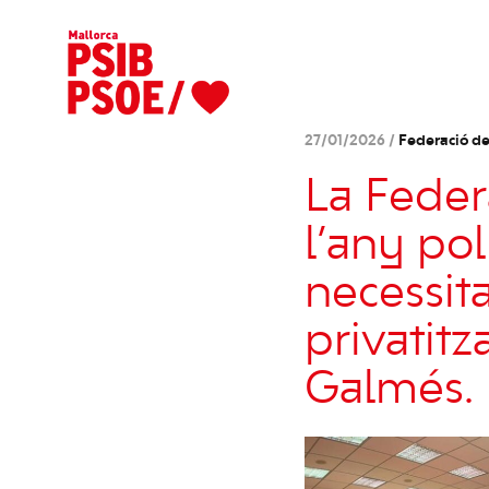
27/01/2026 /
Federació de
La Federa
l’any pol
necessita 
privatit
Galmés.