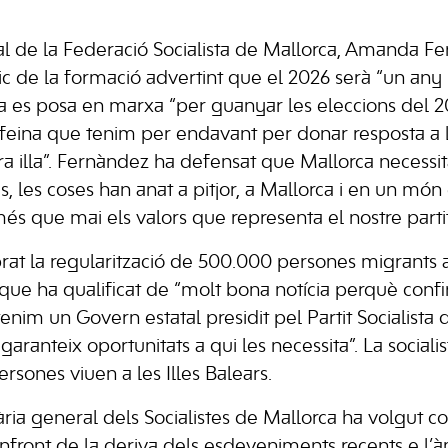
al de la Federació Socialista de Mallorca, Amanda F
tic de la formació advertint que el 2026 serà “un any 
a es posa en marxa “per guanyar les eleccions del 
la feina que tenim per endavant per donar resposta a 
tra illa”. Fernàndez ha defensat que Mallorca necessi
s, les coses han anat a pitjor, a Mallorca i en un mó
és que mai els valors que representa el nostre partit
rat la regularització de 500.000 persones migrants 
ue ha qualificat de “molt bona notícia perquè conf
nim un Govern estatal presidit pel Partit Socialista q
aranteix oportunitats a qui les necessita”. La social
rsones viuen a les Illes Balears.
ària general dels Socialistes de Mallorca ha volgut 
nfront de la deriva dels esdeveniments recents e l’àm