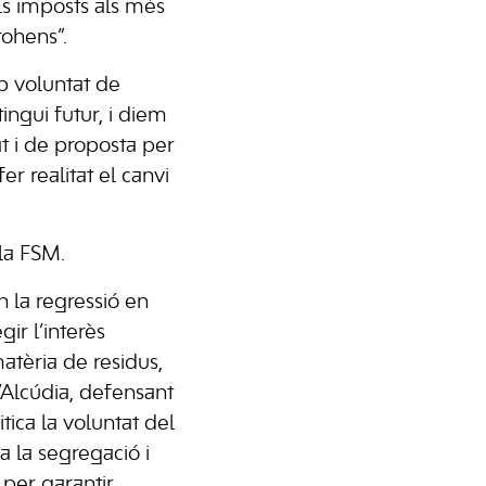
s imposts als més
rohens”.
mb voluntat de
ingui futur, i diem
at i de proposta per
er realitat el canvi
 la FSM.
 la regressió en
ir l’interès
atèria de residus,
’Alcúdia, defensant
tica la voluntat del
a la segregació i
 per garantir