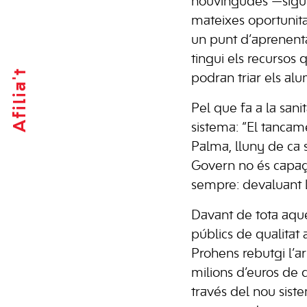
nouvingudes —sigui
mateixes oportunitat
un punt d’aprenenta
tingui els recursos 
Afilia't
podran triar els al
Pel que fa a la san
sistema: “El tanca
Palma, lluny de ca 
Govern no és capaç 
sempre: devaluant l
Davant de tota aque
públics de qualitat
Prohens rebutgi l’a
milions d’euros de d
través del nou sist