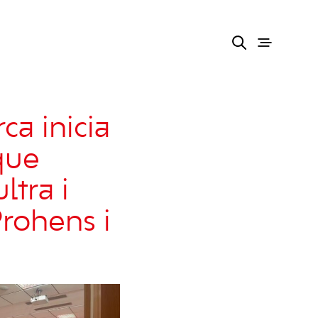
ca inicia
 que
ltra i
Prohens i