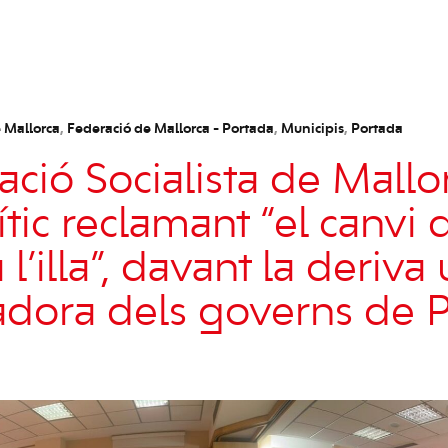
 Mallorca
,
Federació de Mallorca - Portada
,
Municipis
,
Portada
ció Socialista de Mallor
ític reclamant “el canvi
l’illa”, davant la deriva u
zadora dels governs de 