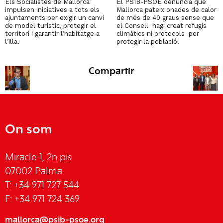
Els Socialistes de Mallorca
El PSIB-PSOE denuncia que
impulsen iniciatives a tots els
Mallorca pateix onades de calor
ajuntaments per exigir un canvi
de més de 40 graus sense que
de model turístic, protegir el
el Consell hagi creat refugis
territori i garantir l’habitatge a
climàtics ni protocols per
l’illa.
protegir la població.
Compartir
On som
Miracle 1, 2n pis
07002 Palma
T: +34 971 727 544
F: +34 971 724 369
mallorca@psib-psoe.org