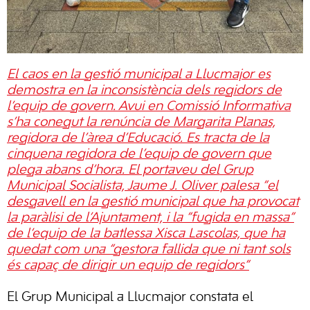
El caos en la gestió municipal a Llucmajor es
demostra en la inconsistència dels regidors de
l’equip de govern. Avui en Comissió Informativa
s’ha conegut la renúncia de Margarita Planas,
regidora de l’àrea d’Educació. Es tracta de la
cinquena regidora de l’equip de govern que
plega abans d’hora. El portaveu del Grup
Municipal Socialista, Jaume J. Oliver palesa “el
desgavell en la gestió municipal que ha provocat
la paràlisi de l’Ajuntament, i la “fugida en massa”
de l’equip de la batlessa Xisca Lascolas, que ha
quedat com una “gestora fallida que ni tant sols
és capaç de dirigir un equip de regidors”
El Grup Municipal a Llucmajor constata el