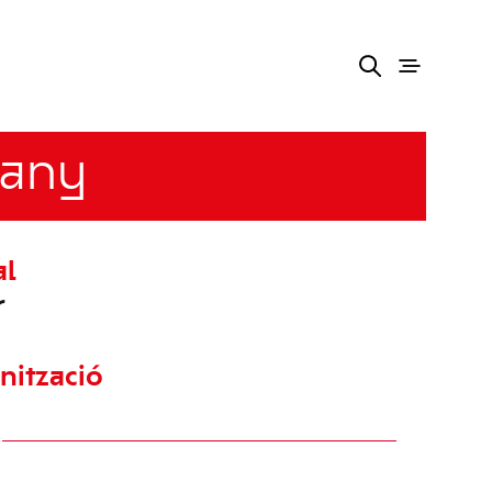
iany
al
r
nització