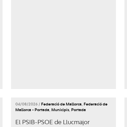
04/08/2026 /
Federació de Mallorca
,
Federació de
Mallorca - Portada
,
Municipis
,
Portada
El PSIB-PSOE de Llucmajor