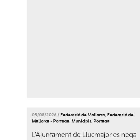
05/08/2026 /
Federació de Mallorca
,
Federació de
Mallorca - Portada
,
Municipis
,
Portada
L’Ajuntament de Llucmajor es nega