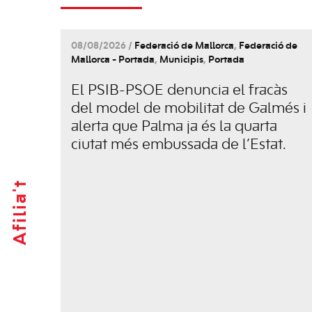
08/08/2026 /
Federació de Mallorca
,
Federació de
Mallorca - Portada
,
Municipis
,
Portada
El PSIB-PSOE denuncia el fracàs
del model de mobilitat de Galmés i
alerta que Palma ja és la quarta
ciutat més embussada de l’Estat.
Afilia't