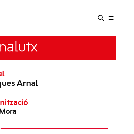
nalutx
al
ues Arnal
nització
 Mora