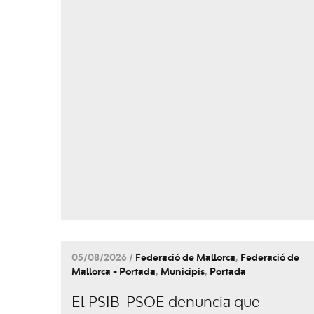
05/08/2026 /
Federació de Mallorca
,
Federació de
Mallorca - Portada
,
Municipis
,
Portada
El PSIB-PSOE denuncia que