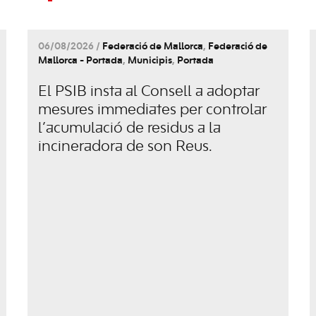
06/08/2026 /
Federació de Mallorca
,
Federació de
Mallorca - Portada
,
Municipis
,
Portada
El PSIB insta al Consell a adoptar
mesures immediates per controlar
l’acumulació de residus a la
incineradora de son Reus.