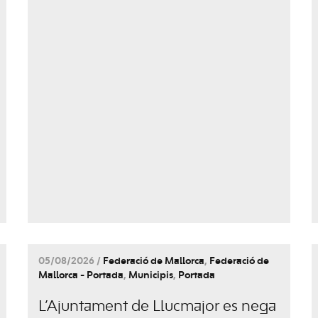
05/08/2026 /
Federació de Mallorca
,
Federació de
Mallorca - Portada
,
Municipis
,
Portada
L’Ajuntament de Llucmajor es nega