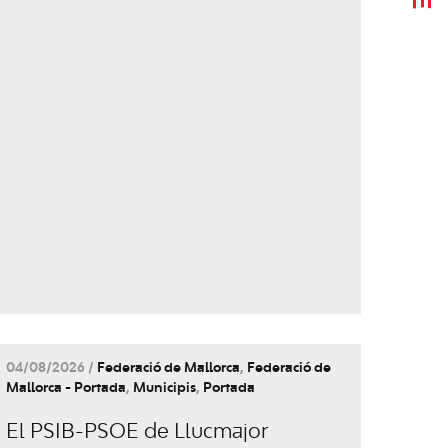
04/08/2026 /
Federació de Mallorca
,
Federació de
Mallorca - Portada
,
Municipis
,
Portada
El PSIB-PSOE de Llucmajor