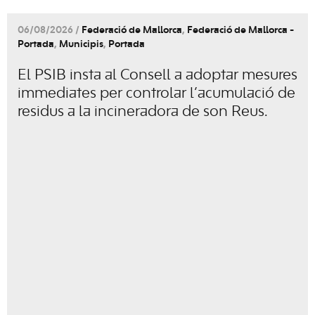
06/08/2026 /
Federació de Mallorca
,
Federació de Mallorca -
Portada
,
Municipis
,
Portada
El PSIB insta al Consell a adoptar mesures
immediates per controlar l’acumulació de
residus a la incineradora de son Reus.