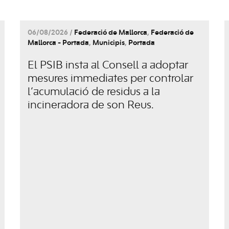
06/08/2026 /
Federació de Mallorca
,
Federació de
Mallorca - Portada
,
Municipis
,
Portada
El PSIB insta al Consell a adoptar
mesures immediates per controlar
l’acumulació de residus a la
incineradora de son Reus.