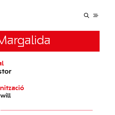
 Margalida
al
stor
nització
will