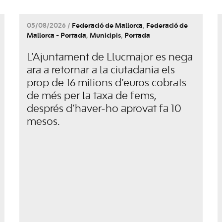
05/08/2026 /
Federació de Mallorca
,
Federació de
Mallorca - Portada
,
Municipis
,
Portada
L’Ajuntament de Llucmajor es nega
ara a retornar a la ciutadania els
prop de 16 milions d’euros cobrats
de més per la taxa de fems,
després d’haver-ho aprovat fa 10
mesos.