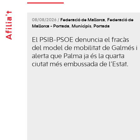
Afilia't
08/08/2026 /
Federació de Mallorca
,
Federació de
Mallorca - Portada
,
Municipis
,
Portada
El PSIB-PSOE denuncia el fracàs
del model de mobilitat de Galmés i
alerta que Palma ja és la quarta
ciutat més embussada de l’Estat.