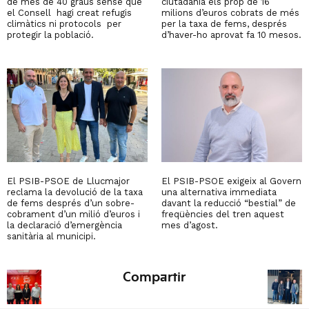
de més de 40 graus sense que
ciutadania els prop de 16
el Consell hagi creat refugis
milions d’euros cobrats de més
climàtics ni protocols per
per la taxa de fems, després
protegir la població.
d’haver-ho aprovat fa 10 mesos.
El PSIB-PSOE de Llucmajor
El PSIB-PSOE exigeix al Govern
reclama la devolució de la taxa
una alternativa immediata
de fems després d’un sobre-
davant la reducció “bestial” de
cobrament d’un milió d’euros i
freqüències del tren aquest
la declaració d’emergència
mes d’agost.
sanitària al municipi.
Compartir